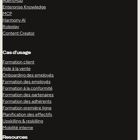
AgentHub
Enterprise Knowledge
MCP
Harmony AI
Roleplay
Content Creator
Cas d’usage
Formation client
Aide à la vente
Onboarding des employés
Formation des employés
Formation à la conformité
Formation des partenaires
Formation des adhérents
Formation première ligne
Planification des effectifs
Upskilling & reskilling
Mobilité interne
Resources