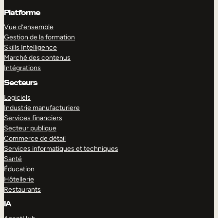
Platforme
Vue d’ensemble
Gestion de la formation
Skills Intelligence
Marché des contenus
Intégrations
Secteurs
Logiciels
Industrie manufacturiere
Services financiers
Secteur publique
Commerce de détail
Services informatiques et techniques
Santé
Éducation
Hôtellerie
Restaurants
IA