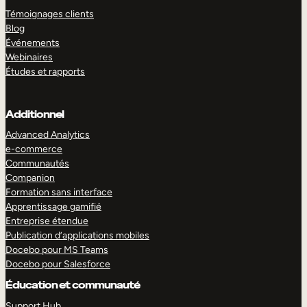
Témoignages clients
Blog
Événements
Webinaires
Études et rapports
Additionnel
Advanced Analytics
e-commerce
Communautés
Companion
Formation sans interface
Apprentissage gamifié
Entreprise étendue
Publication d’applications mobiles
Docebo pour MS Teams
Docebo pour Salesforce
Éducation et communauté
Support Hub