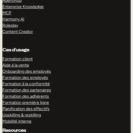
AgentHub
Enterprise Knowledge
MCP
Harmony AI
Roleplay
Content Creator
Cas d’usage
Formation client
Aide à la vente
Onboarding des employés
Formation des employés
Formation à la conformité
Formation des partenaires
Formation des adhérents
Formation première ligne
Planification des effectifs
Upskilling & reskilling
Mobilité interne
Resources