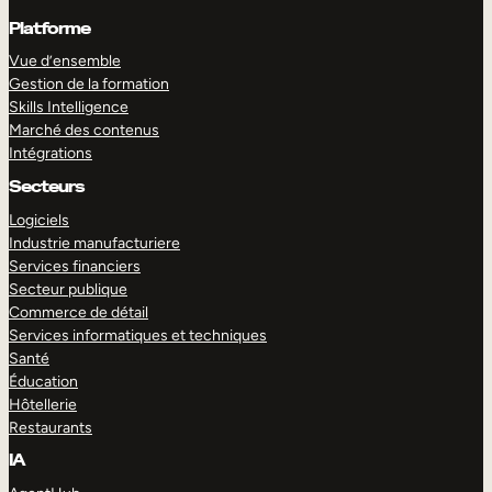
Platforme
Vue d’ensemble
Gestion de la formation
Skills Intelligence
Marché des contenus
Intégrations
Secteurs
Logiciels
Industrie manufacturiere
Services financiers
Secteur publique
Commerce de détail
Services informatiques et techniques
Santé
Éducation
Hôtellerie
Restaurants
IA