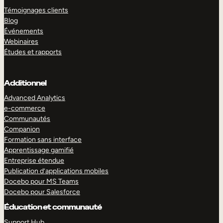
Témoignages clients
Blog
Événements
Webinaires
Études et rapports
Additionnel
Advanced Analytics
e-commerce
Communautés
Companion
Formation sans interface
Apprentissage gamifié
Entreprise étendue
Publication d’applications mobiles
Docebo pour MS Teams
Docebo pour Salesforce
Éducation et communauté
Support Hub