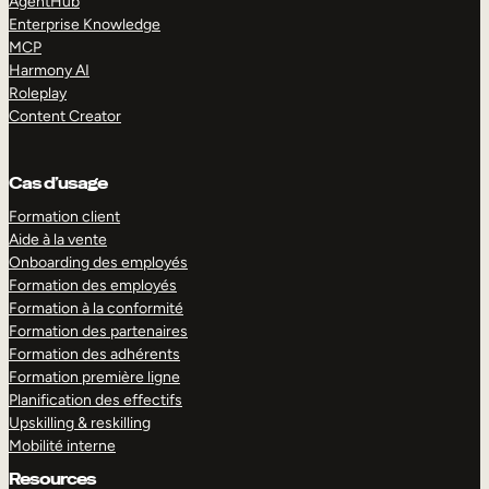
AgentHub
Enterprise Knowledge
MCP
Harmony AI
Roleplay
Content Creator
Cas d’usage
Formation client
Aide à la vente
Onboarding des employés
Formation des employés
Formation à la conformité
Formation des partenaires
Formation des adhérents
Formation première ligne
Planification des effectifs
Upskilling & reskilling
Mobilité interne
Resources