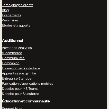
Témoignages clients
Blog
Événements
Webinaires
Études et rapports
Additionnel
Advanced Analytics
e-commerce
Communautés
Companion
Formation sans interface
Apprentissage gamifié
Entreprise étendue
Publication d’applications mobiles
Docebo pour MS Teams
Docebo pour Salesforce
Éducation et communauté
Support Hub