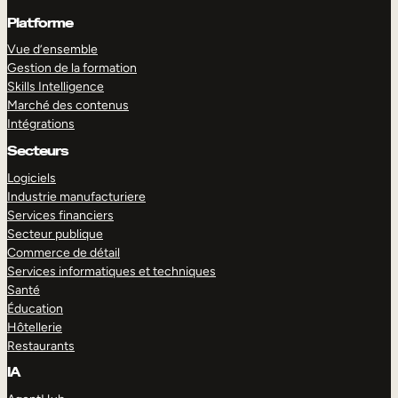
Platforme
Vue d’ensemble
Gestion de la formation
Skills Intelligence
Marché des contenus
Intégrations
Secteurs
Logiciels
Industrie manufacturiere
Services financiers
Secteur publique
Commerce de détail
Services informatiques et techniques
Santé
Éducation
Hôtellerie
Restaurants
IA