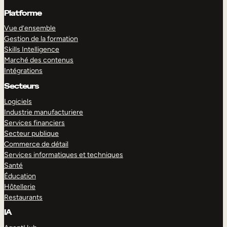
Platforme
Vue d’ensemble
Gestion de la formation
Skills Intelligence
Marché des contenus
Intégrations
Secteurs
Logiciels
Industrie manufacturiere
Services financiers
Secteur publique
Commerce de détail
Services informatiques et techniques
Santé
Éducation
Hôtellerie
Restaurants
IA