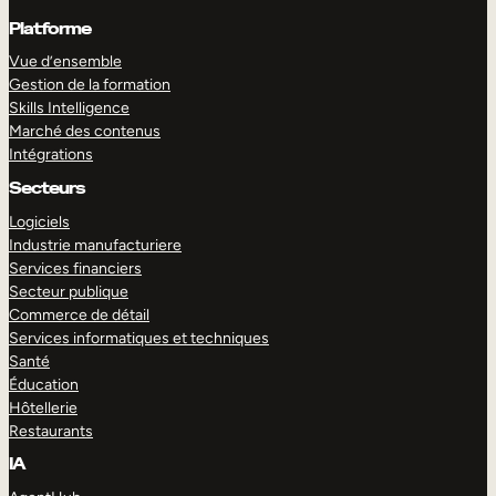
Platforme
Vue d’ensemble
Gestion de la formation
Skills Intelligence
Marché des contenus
Intégrations
Secteurs
Logiciels
Industrie manufacturiere
Services financiers
Secteur publique
Commerce de détail
Services informatiques et techniques
Santé
Éducation
Hôtellerie
Restaurants
IA