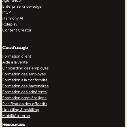
AgentHub
Enterprise Knowledge
MCP
Harmony AI
Roleplay
Content Creator
Cas d’usage
Formation client
Aide à la vente
Onboarding des employés
Formation des employés
Formation à la conformité
Formation des partenaires
Formation des adhérents
Formation première ligne
Planification des effectifs
Upskilling & reskilling
Mobilité interne
Resources