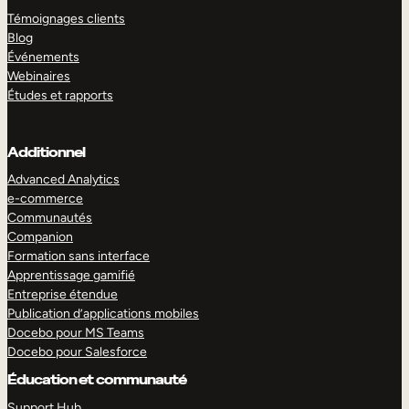
Témoignages clients
Blog
Événements
Webinaires
Études et rapports
Additionnel
Advanced Analytics
e-commerce
Communautés
Companion
Formation sans interface
Apprentissage gamifié
Entreprise étendue
Publication d’applications mobiles
Docebo pour MS Teams
Docebo pour Salesforce
Éducation et communauté
Support Hub