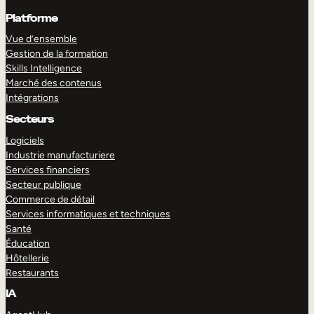
Platforme
Vue d’ensemble
Gestion de la formation
Skills Intelligence
Marché des contenus
Intégrations
Secteurs
Logiciels
Industrie manufacturiere
Services financiers
Secteur publique
Commerce de détail
Services informatiques et techniques
Santé
Éducation
Hôtellerie
Restaurants
IA