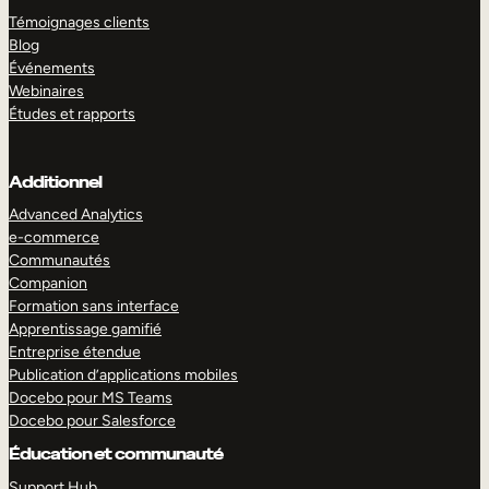
Témoignages clients
Blog
Événements
Webinaires
Études et rapports
Additionnel
Advanced Analytics
e-commerce
Communautés
Companion
Formation sans interface
Apprentissage gamifié
Entreprise étendue
Publication d’applications mobiles
Docebo pour MS Teams
Docebo pour Salesforce
Éducation et communauté
Support Hub