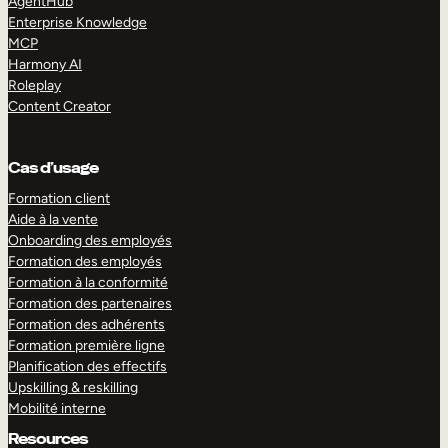
AgentHub
Enterprise Knowledge
MCP
Harmony AI
Roleplay
Content Creator
Cas d’usage
Formation client
Aide à la vente
Onboarding des employés
Formation des employés
Formation à la conformité
Formation des partenaires
Formation des adhérents
Formation première ligne
Planification des effectifs
Upskilling & reskilling
Mobilité interne
Resources