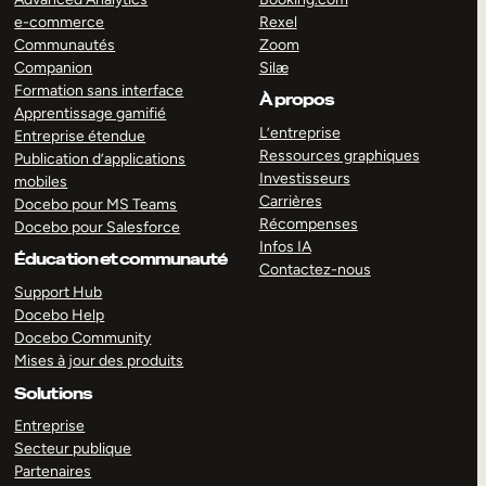
e-commerce
Rexel
Communautés
Zoom
Companion
Silæ
Formation sans interface
À propos
Apprentissage gamifié
L’entreprise
Entreprise étendue
Ressources graphiques
Publication d’applications
Investisseurs
mobiles
Carrières
Docebo pour MS Teams
Récompenses
Docebo pour Salesforce
Infos IA
Éducation et communauté
Contactez-nous
Support Hub
Docebo Help
Docebo Community
Mises à jour des produits
Solutions
Entreprise
Secteur publique
Partenaires