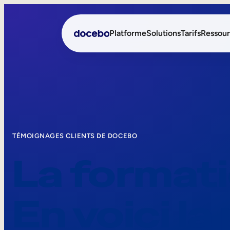
Platforme
Solutions
Tarifs
Ressour
Formation interne
Onboarding des employ
Formation externe
Formation des employés
Skills Intelligence
Aide à la vente
TÉMOIGNAGES CLIENTS DE DOCEBO
La formati
Formation à la conformi
Formation première lign
En voici la