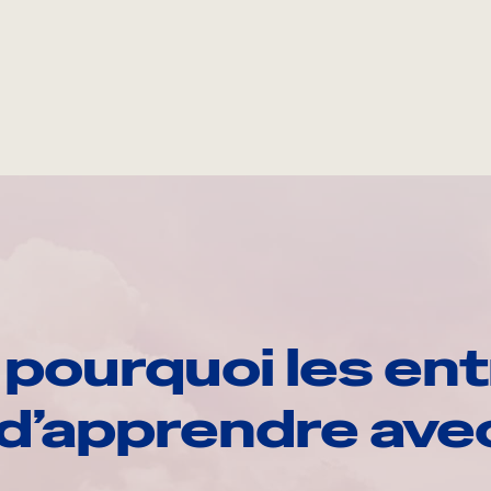
pourquoi les ent
d’apprendre av