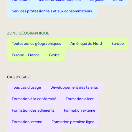
Services professionnels et aux consommateurs
ZONE GÉOGRAPHIQUE
Toutes zones géographiques
Amérique du Nord
Europe
Europe – France
Global
CAS D’USAGE
Tous cas d'usage
Développement des talents
Formation à la conformité
Formation client
Formation des adhérents
Formation externe
Formation interne
Formation première ligne