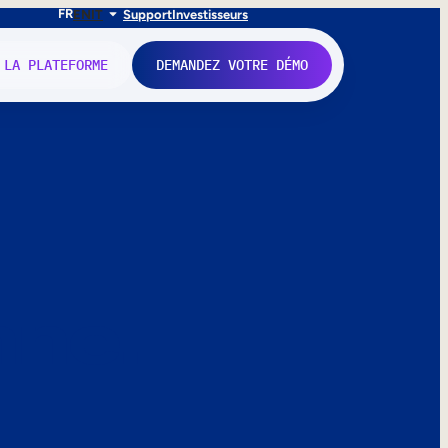
FR
EN
IT
Support
Investisseurs
 LA PLATEFORME
DEMANDEZ VOTRE DÉMO
nne.