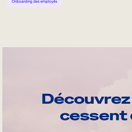
Onboarding des employés
Découvrez 
cessent 