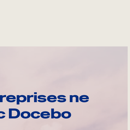
reprises ne
ec Docebo