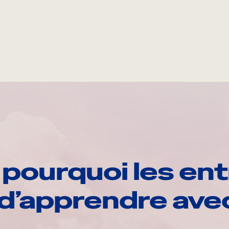
pourquoi les ent
d’apprendre av