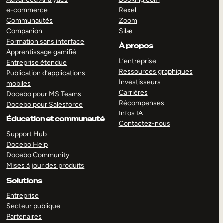
e-commerce
Rexel
Communautés
Zoom
Companion
Silæ
Formation sans interface
À propos
Apprentissage gamifié
L’entreprise
Entreprise étendue
Ressources graphiques
Publication d’applications
Investisseurs
mobiles
Carrières
Docebo pour MS Teams
Récompenses
Docebo pour Salesforce
Infos IA
Éducation et communauté
Contactez-nous
Support Hub
Docebo Help
Docebo Community
Mises à jour des produits
Solutions
Entreprise
Secteur publique
Partenaires