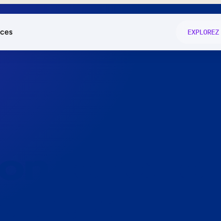
ces
EXPLOREZ
és
on fonctio
té
e
 preuve.