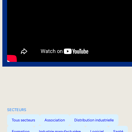
SECTEURS
Tous secteurs
Association
Distribution industrielle
Formation
Industrie manufacturière
Logiciel
Santé