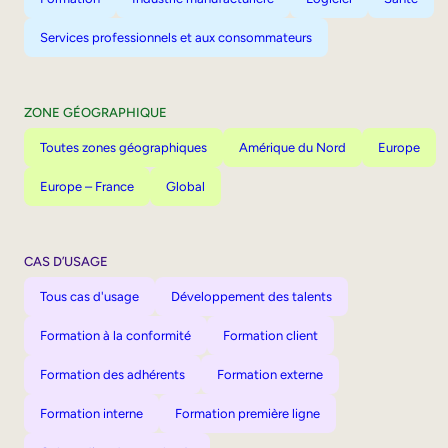
Services professionnels et aux consommateurs
ZONE GÉOGRAPHIQUE
Toutes zones géographiques
Amérique du Nord
Europe
Europe – France
Global
CAS D’USAGE
Tous cas d'usage
Développement des talents
Formation à la conformité
Formation client
Formation des adhérents
Formation externe
Formation interne
Formation première ligne