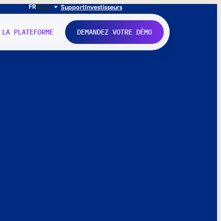
FR
EN
IT
Support
Investisseurs
 LA PLATEFORME
DEMANDEZ VOTRE DÉMO
nne.