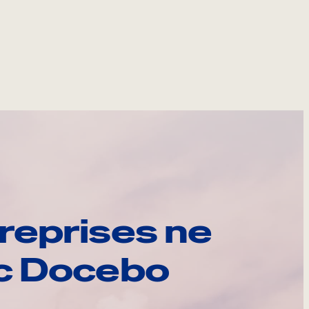
reprises ne
ec Docebo