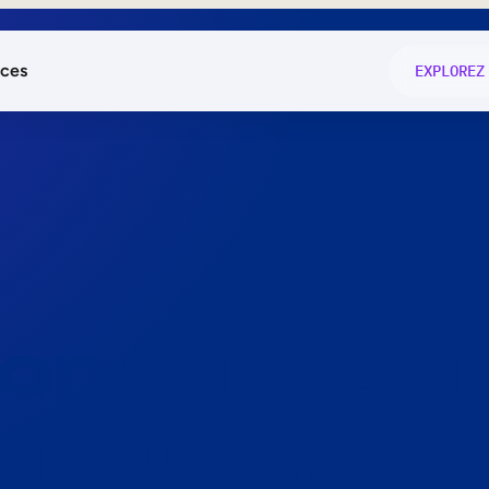
ces
EXPLOREZ
és
on fonctio
té
e
 preuve.