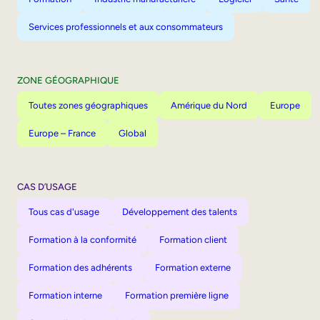
Services professionnels et aux consommateurs
ZONE GÉOGRAPHIQUE
Toutes zones géographiques
Amérique du Nord
Europe
Europe – France
Global
CAS D’USAGE
Tous cas d'usage
Développement des talents
Formation à la conformité
Formation client
Formation des adhérents
Formation externe
Formation interne
Formation première ligne