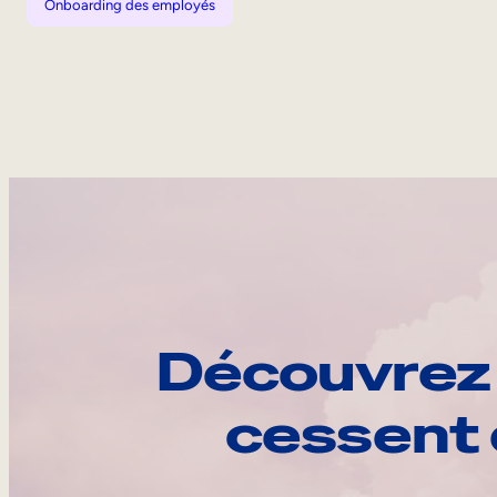
Onboarding des employés
Découvrez 
cessent 