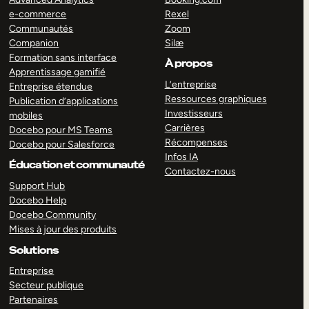
e-commerce
Rexel
Communautés
Zoom
Companion
Silæ
Formation sans interface
À propos
Apprentissage gamifié
L’entreprise
Entreprise étendue
Ressources graphiques
Publication d’applications
Investisseurs
mobiles
Carrières
Docebo pour MS Teams
Récompenses
Docebo pour Salesforce
Infos IA
Éducation et communauté
Contactez-nous
Support Hub
Docebo Help
Docebo Community
Mises à jour des produits
Solutions
Entreprise
Secteur publique
Partenaires