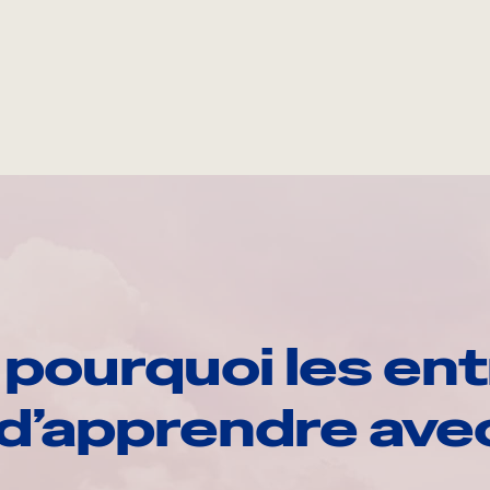
pourquoi les ent
d’apprendre av