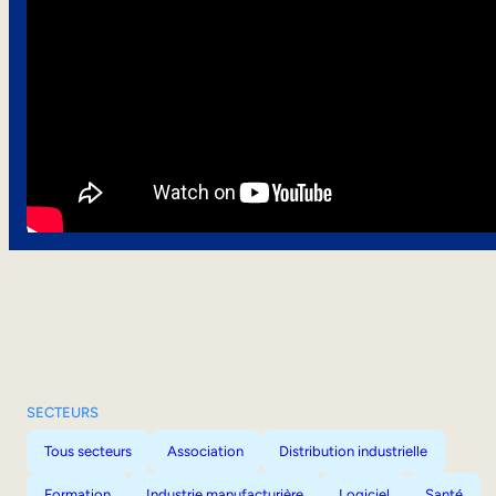
SECTEURS
Tous secteurs
Association
Distribution industrielle
Formation
Industrie manufacturière
Logiciel
Santé