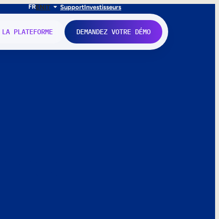
FR
EN
IT
Support
Investisseurs
 LA PLATEFORME
DEMANDEZ VOTRE DÉMO
nne.