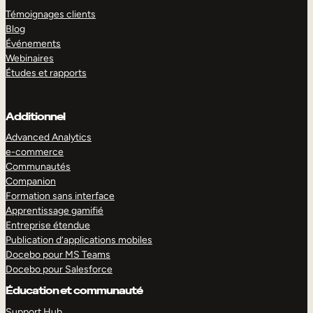
Témoignages clients
Blog
Événements
Webinaires
Études et rapports
Additionnel
Advanced Analytics
e-commerce
Communautés
Companion
Formation sans interface
Apprentissage gamifié
Entreprise étendue
Publication d’applications mobiles
Docebo pour MS Teams
Docebo pour Salesforce
Éducation et communauté
Support Hub