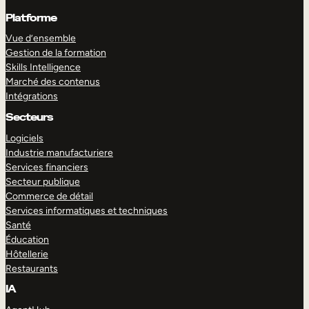
Platforme
Vue d’ensemble
Gestion de la formation
Skills Intelligence
Marché des contenus
Intégrations
Secteurs
Logiciels
Industrie manufacturiere
Services financiers
Secteur publique
Commerce de détail
Services informatiques et techniques
Santé
Éducation
Hôtellerie
Restaurants
IA