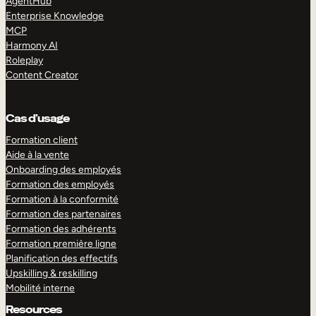
AgentHub
Enterprise Knowledge
MCP
Harmony AI
Roleplay
Content Creator
Cas d’usage
Formation client
Aide à la vente
Onboarding des employés
Formation des employés
Formation à la conformité
Formation des partenaires
Formation des adhérents
Formation première ligne
Planification des effectifs
Upskilling & reskilling
Mobilité interne
Resources