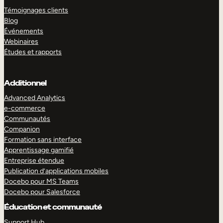
Témoignages clients
Blog
Événements
Webinaires
Études et rapports
Additionnel
Advanced Analytics
e-commerce
Communautés
Companion
Formation sans interface
Apprentissage gamifié
Entreprise étendue
Publication d’applications mobiles
Docebo pour MS Teams
Docebo pour Salesforce
Éducation et communauté
Support Hub