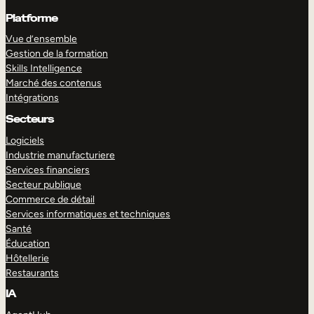
Platforme
Vue d’ensemble
Gestion de la formation
Skills Intelligence
Marché des contenus
Intégrations
Secteurs
Logiciels
Industrie manufacturiere
Services financiers
Secteur publique
Commerce de détail
Services informatiques et techniques
Santé
Éducation
Hôtellerie
Restaurants
IA