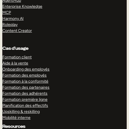
AgentHub
Enterprise Knowledge
MCP
Harmony AI
Roleplay
Content Creator
Cas d’usage
Formation client
Aide à la vente
Onboarding des employés
Formation des employés
Formation à la conformité
Formation des partenaires
Formation des adhérents
Formation première ligne
Planification des effectifs
Upskilling & reskilling
Mobilité interne
Resources