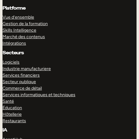
Platforme
Vue d’ensemble
Gestion de la formation
Skills Intelligence
Marché des contenus
Intégrations
Secteurs
Logiciels
Industrie manufacturiere
Services financiers
Secteur publique
Commerce de détail
Services informatiques et techniques
Santé
Éducation
Hôtellerie
Restaurants
IA