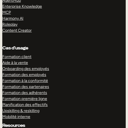
AgentHub
Enterprise Knowledge
MCP
Harmony AI
Roleplay
Content Creator
Cas d’usage
Formation client
Aide à la vente
Onboarding des employés
Formation des employés
Formation à la conformité
Formation des partenaires
Formation des adhérents
Formation première ligne
Planification des effectifs
Upskilling & reskilling
Mobilité interne
Resources