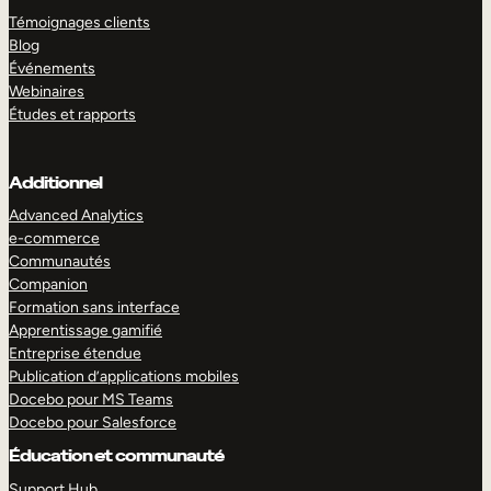
Témoignages clients
Blog
Événements
Webinaires
Études et rapports
Additionnel
Advanced Analytics
e-commerce
Communautés
Companion
Formation sans interface
Apprentissage gamifié
Entreprise étendue
Publication d’applications mobiles
Docebo pour MS Teams
Docebo pour Salesforce
Éducation et communauté
Support Hub