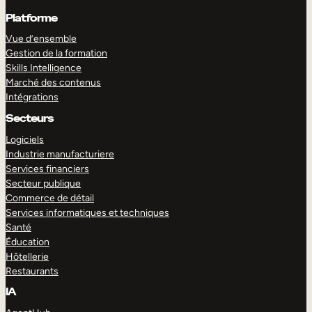
Platforme
Vue d’ensemble
Gestion de la formation
Skills Intelligence
Marché des contenus
Intégrations
Secteurs
Logiciels
Industrie manufacturiere
Services financiers
Secteur publique
Commerce de détail
Services informatiques et techniques
Santé
Éducation
Hôtellerie
Restaurants
IA