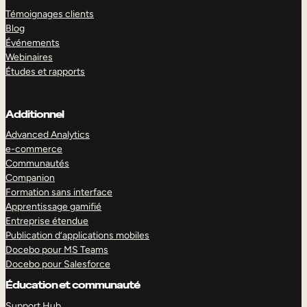
Témoignages clients
Blog
Événements
Webinaires
Études et rapports
Additionnel
Advanced Analytics
e-commerce
Communautés
Companion
Formation sans interface
Apprentissage gamifié
Entreprise étendue
Publication d’applications mobiles
Docebo pour MS Teams
Docebo pour Salesforce
Éducation et communauté
Support Hub