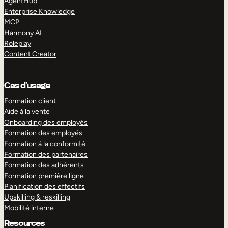
AgentHub
Enterprise Knowledge
MCP
Harmony AI
Roleplay
Content Creator
Cas d’usage
Formation client
Aide à la vente
Onboarding des employés
Formation des employés
Formation à la conformité
Formation des partenaires
Formation des adhérents
Formation première ligne
Planification des effectifs
Upskilling & reskilling
Mobilité interne
Resources