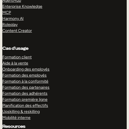
AgentHub
Enterprise Knowledge
MCP
Harmony AI
Roleplay
Content Creator
Cas d’usage
Formation client
Aide à la vente
Onboarding des employés
Formation des employés
Formation à la conformité
Formation des partenaires
Formation des adhérents
Formation première ligne
Planification des effectifs
Upskilling & reskilling
Mobilité interne
Resources