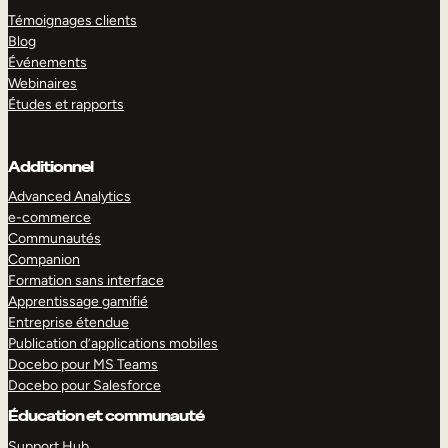
Témoignages clients
Blog
Événements
Webinaires
Études et rapports
Additionnel
Advanced Analytics
e-commerce
Communautés
Companion
Formation sans interface
Apprentissage gamifié
Entreprise étendue
Publication d’applications mobiles
Docebo pour MS Teams
Docebo pour Salesforce
Éducation et communauté
Support Hub