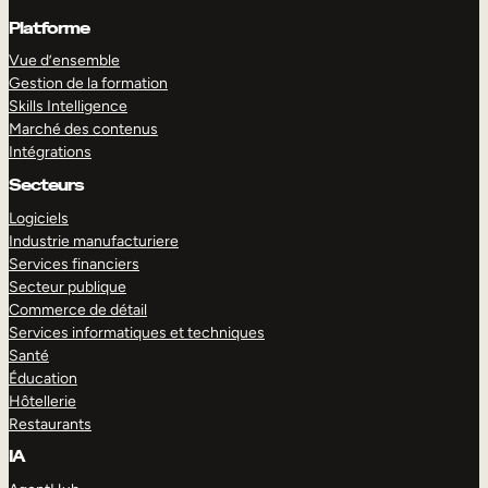
Platforme
Vue d’ensemble
Gestion de la formation
Skills Intelligence
Marché des contenus
Intégrations
Secteurs
Logiciels
Industrie manufacturiere
Services financiers
Secteur publique
Commerce de détail
Services informatiques et techniques
Santé
Éducation
Hôtellerie
Restaurants
IA