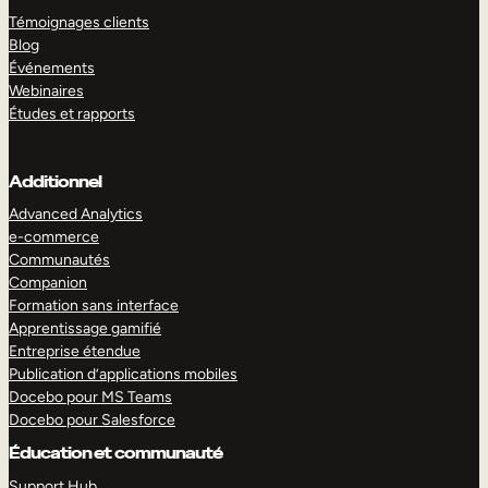
Témoignages clients
Blog
Événements
Webinaires
Études et rapports
Additionnel
Advanced Analytics
e-commerce
Communautés
Companion
Formation sans interface
Apprentissage gamifié
Entreprise étendue
Publication d’applications mobiles
Docebo pour MS Teams
Docebo pour Salesforce
Éducation et communauté
Support Hub