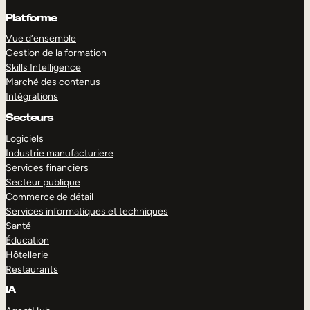
Platforme
Vue d’ensemble
Gestion de la formation
Skills Intelligence
Marché des contenus
Intégrations
Secteurs
Logiciels
Industrie manufacturiere
Services financiers
Secteur publique
Commerce de détail
Services informatiques et techniques
Santé
Éducation
Hôtellerie
Restaurants
IA