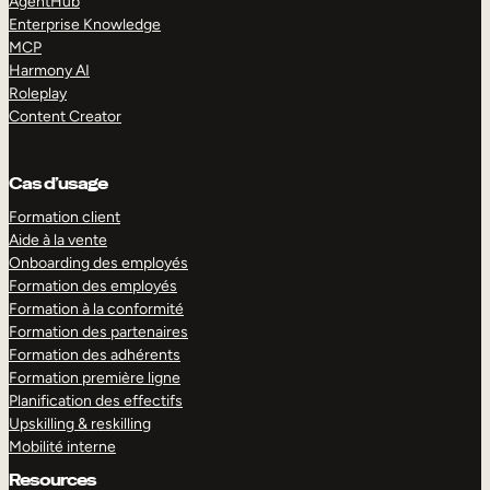
AgentHub
Enterprise Knowledge
MCP
Harmony AI
Roleplay
Content Creator
Cas d’usage
Formation client
Aide à la vente
Onboarding des employés
Formation des employés
Formation à la conformité
Formation des partenaires
Formation des adhérents
Formation première ligne
Planification des effectifs
Upskilling & reskilling
Mobilité interne
Resources