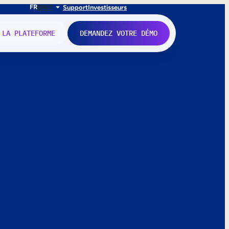
FR
EN
IT
Support
Investisseurs
 LA PLATEFORME
DEMANDEZ VOTRE DÉMO
nne.