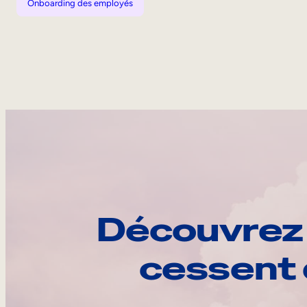
Onboarding des employés
Découvrez 
cessent 