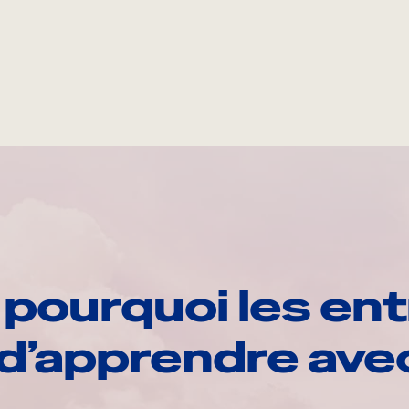
pourquoi les ent
d’apprendre av