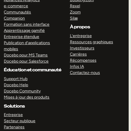
e-commerce
Rexel
Communautés
Zoom
Companion
Silæ
Formation sans interface
À propos
Apprentissage gamifié
L’entreprise
Entreprise étendue
Ressources graphiques
Publication d’applications
Investisseurs
mobiles
Carrières
Docebo pour MS Teams
Récompenses
Docebo pour Salesforce
Infos IA
Éducation et communauté
Contactez-nous
Support Hub
Docebo Help
Docebo Community
Mises à jour des produits
Solutions
Entreprise
Secteur publique
Partenaires