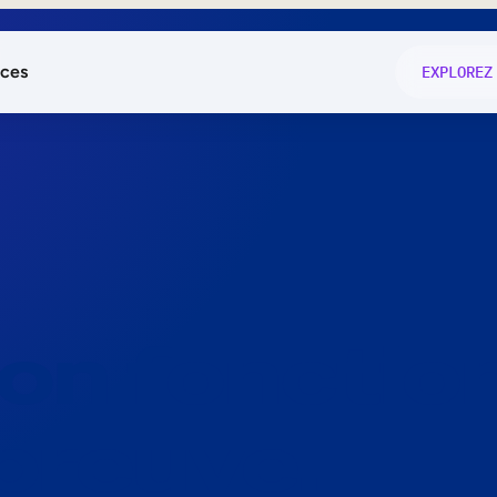
ces
EXPLOREZ
és
on fonctio
té
e
 preuve.