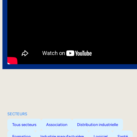
SECTEURS
Tous secteurs
Association
Distribution industrielle
Formation
Industrie manufacturière
Logiciel
Santé