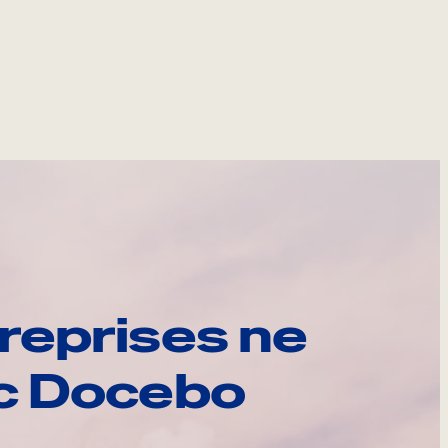
reprises ne
ec Docebo