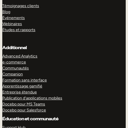
Témoignages clients
Blog
Événements
Webinaires
Études et rapports
Additionnel
Advanced Analytics
e-commerce
Communautés
Companion
Formation sans interface
Apprentissage gamifié
Entreprise étendue
Publication d’applications mobiles
Docebo pour MS Teams
Docebo pour Salesforce
Éducation et communauté
Support Hub