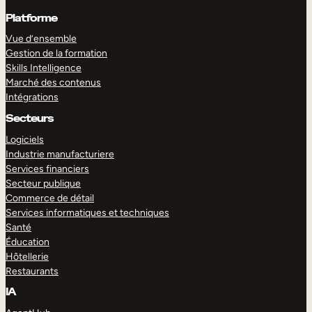
Platforme
Vue d’ensemble
Gestion de la formation
Skills Intelligence
Marché des contenus
Intégrations
Secteurs
Logiciels
Industrie manufacturiere
Services financiers
Secteur publique
Commerce de détail
Services informatiques et techniques
Santé
Éducation
Hôtellerie
Restaurants
IA