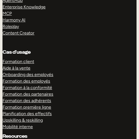
AgentHub
Enterprise Knowledge
MCP
Harmony AI
Roleplay
Content Creator
Cas d’usage
Formation client
Aide à la vente
Onboarding des employés
Formation des employés
Formation à la conformité
Formation des partenaires
Formation des adhérents
Formation première ligne
Planification des effectifs
Upskilling & reskilling
Mobilité interne
Resources