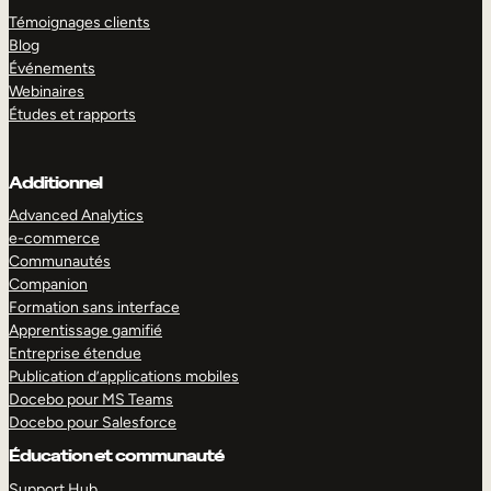
Témoignages clients
Blog
Événements
Webinaires
Études et rapports
Additionnel
Advanced Analytics
e-commerce
Communautés
Companion
Formation sans interface
Apprentissage gamifié
Entreprise étendue
Publication d’applications mobiles
Docebo pour MS Teams
Docebo pour Salesforce
Éducation et communauté
Support Hub