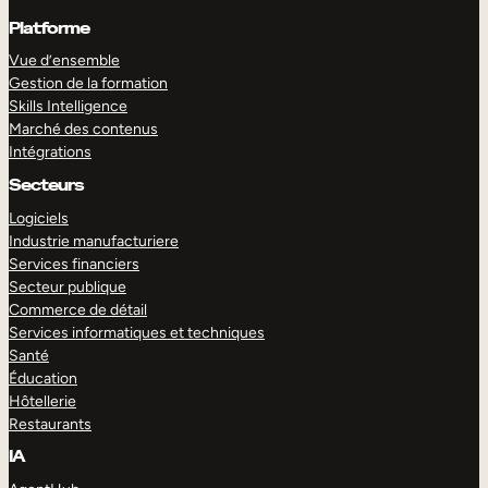
Platforme
Vue d’ensemble
Gestion de la formation
Skills Intelligence
Marché des contenus
Intégrations
Secteurs
Logiciels
Industrie manufacturiere
Services financiers
Secteur publique
Commerce de détail
Services informatiques et techniques
Santé
Éducation
Hôtellerie
Restaurants
IA