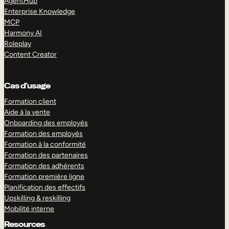
AgentHub
Enterprise Knowledge
MCP
Harmony AI
Roleplay
Content Creator
Cas d’usage
Formation client
Aide à la vente
Onboarding des employés
Formation des employés
Formation à la conformité
Formation des partenaires
Formation des adhérents
Formation première ligne
Planification des effectifs
Upskilling & reskilling
Mobilité interne
Resources