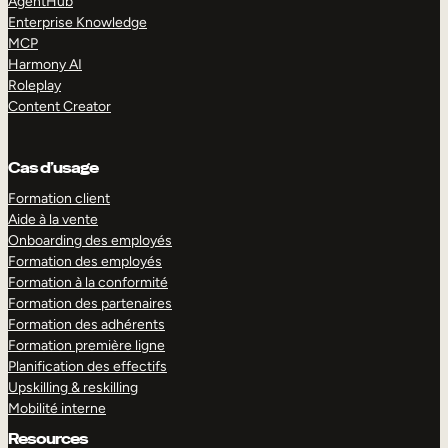
AgentHub
Enterprise Knowledge
MCP
Harmony AI
Roleplay
Content Creator
Cas d’usage
Formation client
Aide à la vente
Onboarding des employés
Formation des employés
Formation à la conformité
Formation des partenaires
Formation des adhérents
Formation première ligne
Planification des effectifs
Upskilling & reskilling
Mobilité interne
Resources