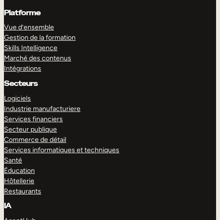
Platforme
Vue d’ensemble
Gestion de la formation
Skills Intelligence
Marché des contenus
Intégrations
Secteurs
Logiciels
Industrie manufacturiere
Services financiers
Secteur publique
Commerce de détail
Services informatiques et techniques
Santé
Éducation
Hôtellerie
Restaurants
IA