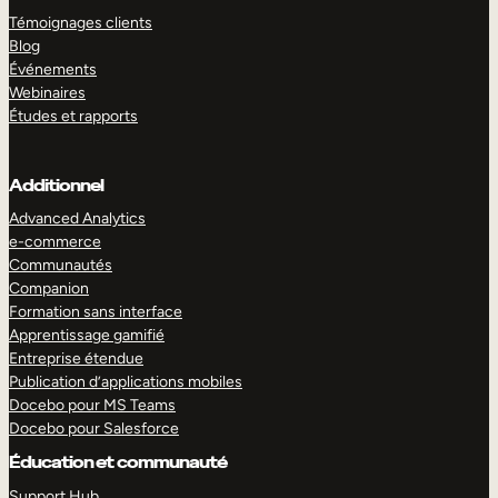
Témoignages clients
Blog
Événements
Webinaires
Études et rapports
Additionnel
Advanced Analytics
e-commerce
Communautés
Companion
Formation sans interface
Apprentissage gamifié
Entreprise étendue
Publication d’applications mobiles
Docebo pour MS Teams
Docebo pour Salesforce
Éducation et communauté
Support Hub