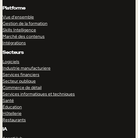
Platforme
Vue d’ensemble
Gestion de la formation
Skills Intelligence
Marché des contenus
Intégrations
Secteurs
Logiciels
Industrie manufacturiere
Services financiers
Secteur publique
Commerce de détail
Services informatiques et techniques
Santé
Éducation
Hôtellerie
Restaurants
IA