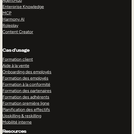
AgentHub
Enterprise Knowledge
MCP
Harmony AI
Roleplay
Content Creator
Cas d’usage
Formation client
Aide à la vente
Onboarding des employés
Formation des employés
Formation à la conformité
Formation des partenaires
Formation des adhérents
Formation première ligne
Planification des effectifs
Upskilling & reskilling
Mobilité interne
Resources