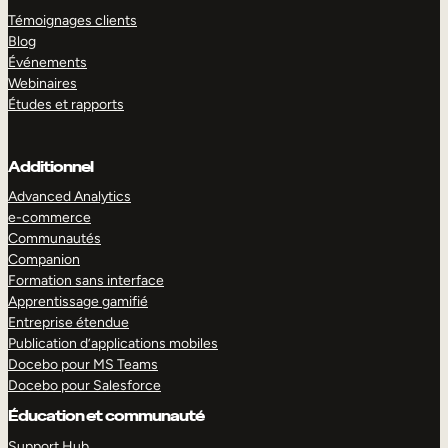
Témoignages clients
Blog
Événements
Webinaires
Études et rapports
Additionnel
Advanced Analytics
e-commerce
Communautés
Companion
Formation sans interface
Apprentissage gamifié
Entreprise étendue
Publication d’applications mobiles
Docebo pour MS Teams
Docebo pour Salesforce
Éducation et communauté
Support Hub