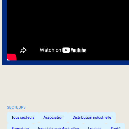
SECTEURS
Tous secteurs
Association
Distribution industrielle
Formation
Industrie manufacturière
Logiciel
Santé