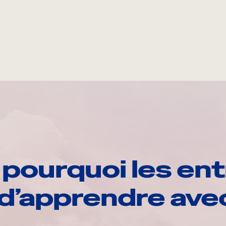
pourquoi les ent
d’apprendre av