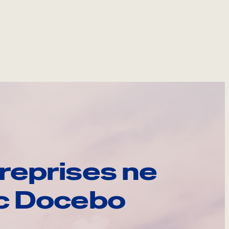
reprises ne
ec Docebo