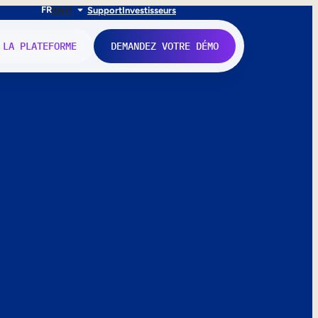
FR
EN
IT
Support
Investisseurs
 LA PLATEFORME
DEMANDEZ VOTRE DÉMO
nne.