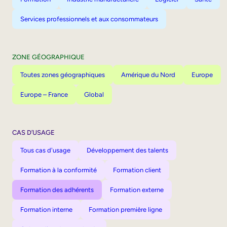
Services professionnels et aux consommateurs
ZONE GÉOGRAPHIQUE
Toutes zones géographiques
Amérique du Nord
Europe
Europe – France
Global
CAS D’USAGE
Tous cas d'usage
Développement des talents
Formation à la conformité
Formation client
Formation des adhérents
Formation externe
Formation interne
Formation première ligne