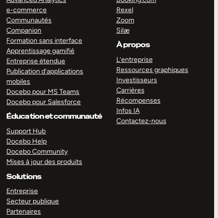
e-commerce
Rexel
Communautés
Zoom
Companion
Silæ
Formation sans interface
À propos
Apprentissage gamifié
L’entreprise
Entreprise étendue
Ressources graphiques
Publication d’applications
Investisseurs
mobiles
Carrières
Docebo pour MS Teams
Récompenses
Docebo pour Salesforce
Infos IA
Éducation et communauté
Contactez-nous
Support Hub
Docebo Help
Docebo Community
Mises à jour des produits
Solutions
Entreprise
Secteur publique
Partenaires