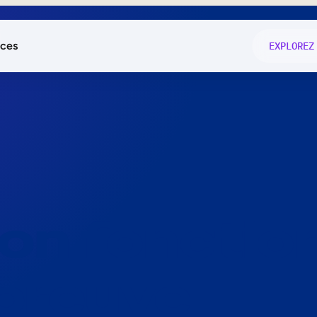
ces
EXPLOREZ
és
on fonctio
té
e
 preuve.