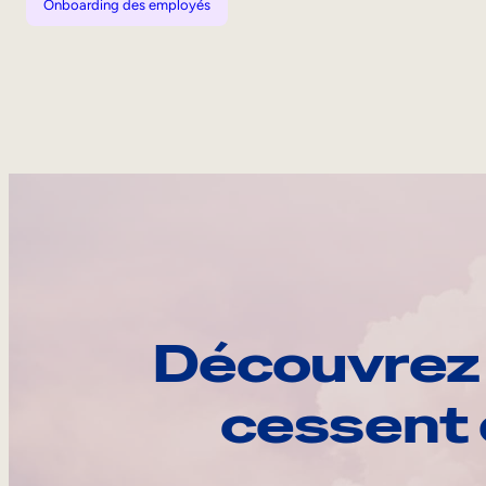
Onboarding des employés
Découvrez 
cessent 