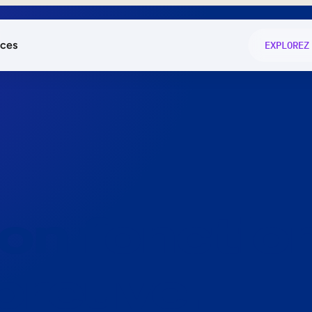
ces
EXPLOREZ
és
on fonctio
té
e
 preuve.