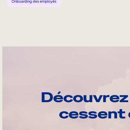
Onboarding des employés
Découvrez 
cessent 