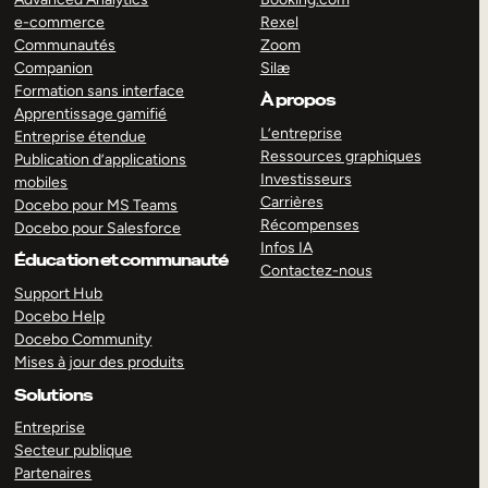
e-commerce
Rexel
Communautés
Zoom
Companion
Silæ
Formation sans interface
À propos
Apprentissage gamifié
L’entreprise
Entreprise étendue
Ressources graphiques
Publication d’applications
Investisseurs
mobiles
Carrières
Docebo pour MS Teams
Récompenses
Docebo pour Salesforce
Infos IA
Éducation et communauté
Contactez-nous
Support Hub
Docebo Help
Docebo Community
Mises à jour des produits
Solutions
Entreprise
Secteur publique
Partenaires