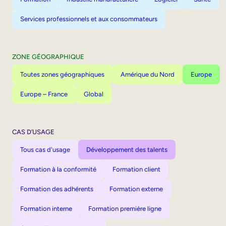
Services professionnels et aux consommateurs
ZONE GÉOGRAPHIQUE
Toutes zones géographiques
Amérique du Nord
Europe
Europe – France
Global
CAS D’USAGE
Tous cas d'usage
Développement des talents
Formation à la conformité
Formation client
Formation des adhérents
Formation externe
Formation interne
Formation première ligne