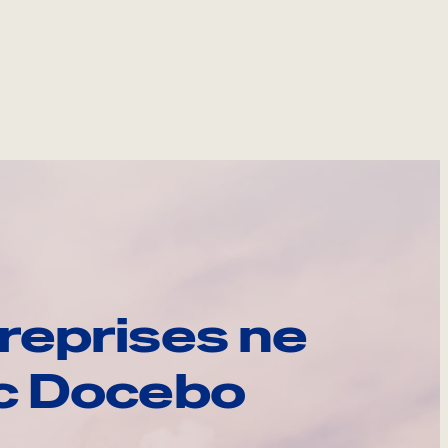
reprises ne
ec Docebo