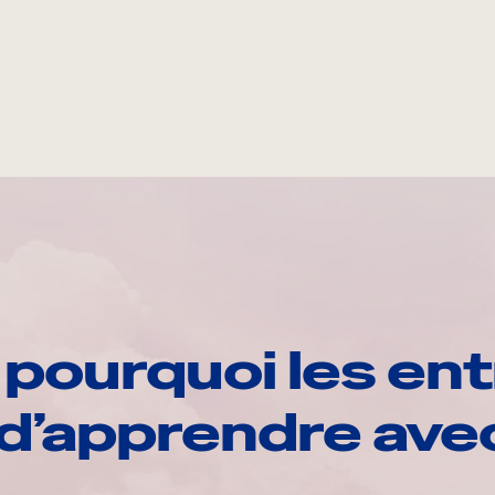
pourquoi les ent
d’apprendre av