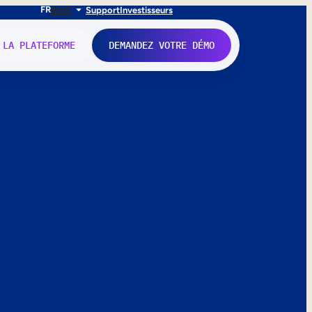
FR
EN
IT
Support
Investisseurs
 LA PLATEFORME
DEMANDEZ VOTRE DÉMO
nne.