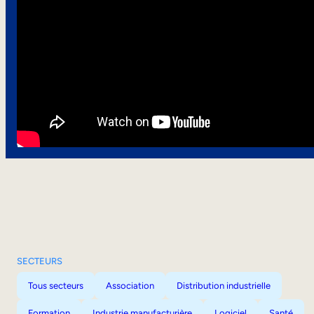
SECTEURS
Tous secteurs
Association
Distribution industrielle
Formation
Industrie manufacturière
Logiciel
Santé