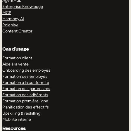
AgentHub
Enterprise Knowledge
MCP
Harmony AI
Roleplay
Content Creator
Cas d’usage
Formation client
Aide à la vente
Onboarding des employés
Formation des employés
Formation à la conformité
Formation des partenaires
Formation des adhérents
Formation première ligne
Planification des effectifs
Upskilling & reskilling
Mobilité interne
Resources