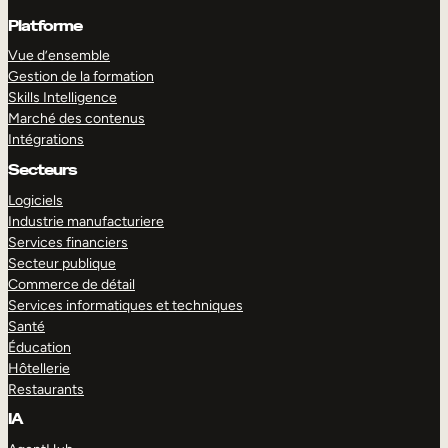
Platforme
Vue d’ensemble
Gestion de la formation
Skills Intelligence
Marché des contenus
Intégrations
Secteurs
Logiciels
Industrie manufacturiere
Services financiers
Secteur publique
Commerce de détail
Services informatiques et techniques
Santé
Éducation
Hôtellerie
Restaurants
IA