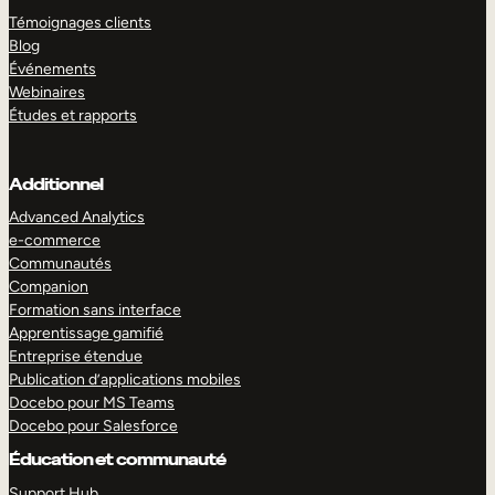
Témoignages clients
Blog
Événements
Webinaires
Études et rapports
Additionnel
Advanced Analytics
e-commerce
Communautés
Companion
Formation sans interface
Apprentissage gamifié
Entreprise étendue
Publication d’applications mobiles
Docebo pour MS Teams
Docebo pour Salesforce
Éducation et communauté
Support Hub