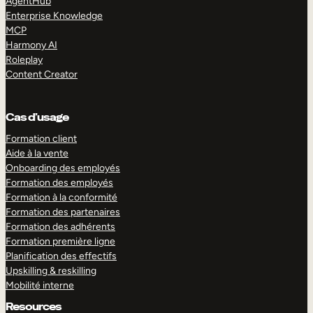
AgentHub
Enterprise Knowledge
MCP
Harmony AI
Roleplay
Content Creator
Cas d’usage
Formation client
Aide à la vente
Onboarding des employés
Formation des employés
Formation à la conformité
Formation des partenaires
Formation des adhérents
Formation première ligne
Planification des effectifs
Upskilling & reskilling
Mobilité interne
Resources