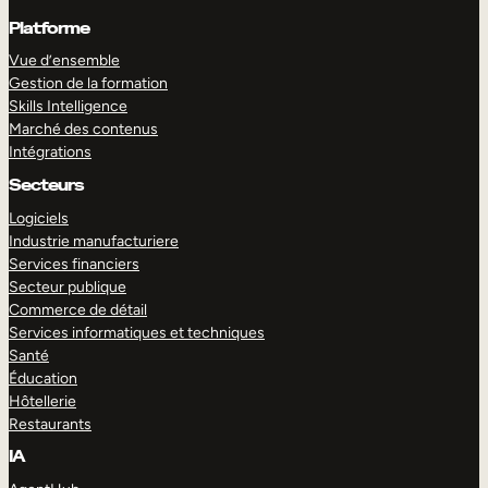
Platforme
Vue d’ensemble
Gestion de la formation
Skills Intelligence
Marché des contenus
Intégrations
Secteurs
Logiciels
Industrie manufacturiere
Services financiers
Secteur publique
Commerce de détail
Services informatiques et techniques
Santé
Éducation
Hôtellerie
Restaurants
IA