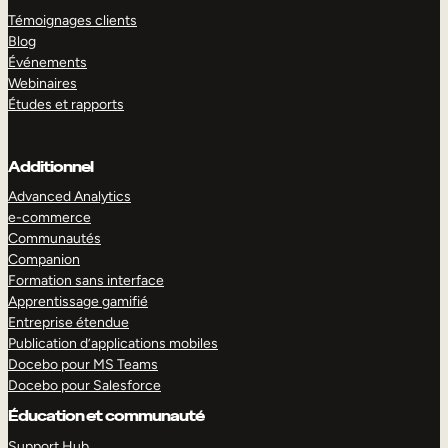
Témoignages clients
Blog
Événements
Webinaires
Études et rapports
Additionnel
Advanced Analytics
e-commerce
Communautés
Companion
Formation sans interface
Apprentissage gamifié
Entreprise étendue
Publication d’applications mobiles
Docebo pour MS Teams
Docebo pour Salesforce
Éducation et communauté
Support Hub