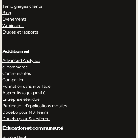
Témoignages clients
Blog
Événements
Webinaires
Études et rapports
Additionnel
Advanced Analytics
e-commerce
Communautés
Companion
Formation sans interface
Apprentissage gamifié
Entreprise étendue
Publication d’applications mobiles
Docebo pour MS Teams
Docebo pour Salesforce
Éducation et communauté
Support Hub