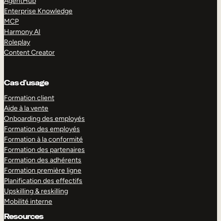
AgentHub
Enterprise Knowledge
MCP
Harmony AI
Roleplay
Content Creator
Cas d’usage
Formation client
Aide à la vente
Onboarding des employés
Formation des employés
Formation à la conformité
Formation des partenaires
Formation des adhérents
Formation première ligne
Planification des effectifs
Upskilling & reskilling
Mobilité interne
Resources