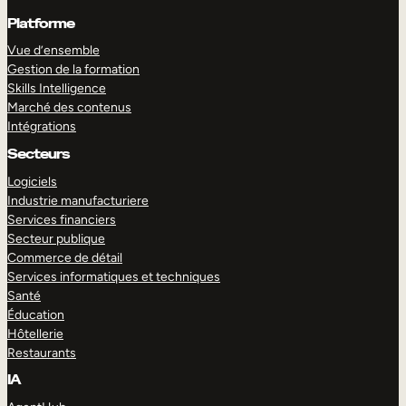
Platforme
Vue d’ensemble
Gestion de la formation
Skills Intelligence
Marché des contenus
Intégrations
Secteurs
Logiciels
Industrie manufacturiere
Services financiers
Secteur publique
Commerce de détail
Services informatiques et techniques
Santé
Éducation
Hôtellerie
Restaurants
IA