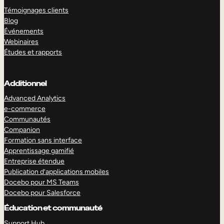
Témoignages clients
Blog
Événements
Webinaires
Études et rapports
Additionnel
Advanced Analytics
e-commerce
Communautés
Companion
Formation sans interface
Apprentissage gamifié
Entreprise étendue
Publication d’applications mobiles
Docebo pour MS Teams
Docebo pour Salesforce
Éducation et communauté
Support Hub