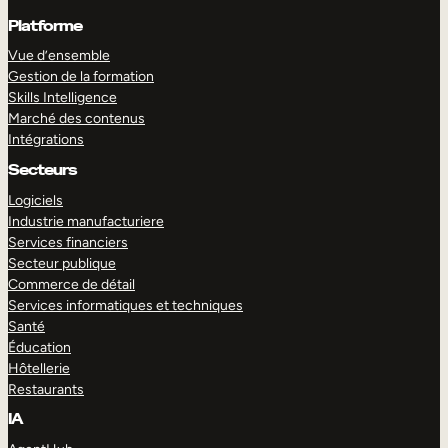
Platforme
Vue d’ensemble
Gestion de la formation
Skills Intelligence
Marché des contenus
Intégrations
Secteurs
Logiciels
Industrie manufacturiere
Services financiers
Secteur publique
Commerce de détail
Services informatiques et techniques
Santé
Éducation
Hôtellerie
Restaurants
IA