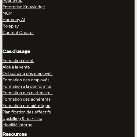
AgentHub
Enterprise Knowledge
MCP
Harmony AI
Roleplay
Content Creator
Cas d’usage
Formation client
Aide à la vente
Onboarding des employés
Formation des employés
Formation à la conformité
Formation des partenaires
Formation des adhérents
Formation première ligne
Planification des effectifs
Upskilling & reskilling
Mobilité interne
Resources