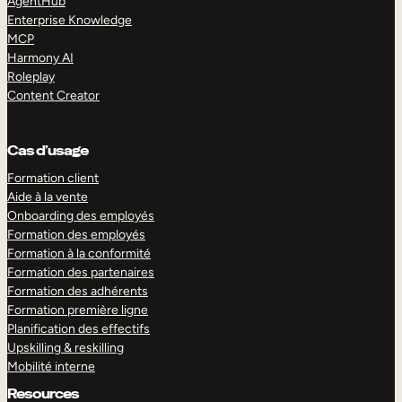
AgentHub
Enterprise Knowledge
MCP
Harmony AI
Roleplay
Content Creator
Cas d’usage
Formation client
Aide à la vente
Onboarding des employés
Formation des employés
Formation à la conformité
Formation des partenaires
Formation des adhérents
Formation première ligne
Planification des effectifs
Upskilling & reskilling
Mobilité interne
Resources