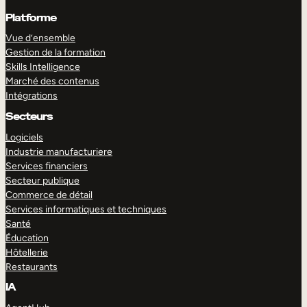
Platforme
Vue d’ensemble
Gestion de la formation
Skills Intelligence
Marché des contenus
Intégrations
Secteurs
Logiciels
Industrie manufacturiere
Services financiers
Secteur publique
Commerce de détail
Services informatiques et techniques
Santé
Éducation
Hôtellerie
Restaurants
IA