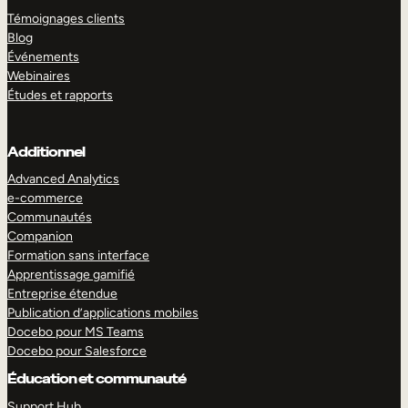
Témoignages clients
Blog
Événements
Webinaires
Études et rapports
Additionnel
Advanced Analytics
e-commerce
Communautés
Companion
Formation sans interface
Apprentissage gamifié
Entreprise étendue
Publication d’applications mobiles
Docebo pour MS Teams
Docebo pour Salesforce
Éducation et communauté
Support Hub