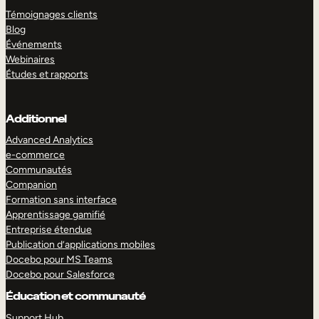
Témoignages clients
Blog
Événements
Webinaires
Études et rapports
Additionnel
Advanced Analytics
e-commerce
Communautés
Companion
Formation sans interface
Apprentissage gamifié
Entreprise étendue
Publication d’applications mobiles
Docebo pour MS Teams
Docebo pour Salesforce
Éducation et communauté
Support Hub