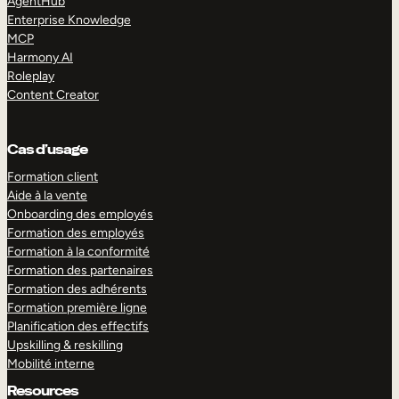
AgentHub
Enterprise Knowledge
MCP
Harmony AI
Roleplay
Content Creator
Cas d’usage
Formation client
Aide à la vente
Onboarding des employés
Formation des employés
Formation à la conformité
Formation des partenaires
Formation des adhérents
Formation première ligne
Planification des effectifs
Upskilling & reskilling
Mobilité interne
Resources