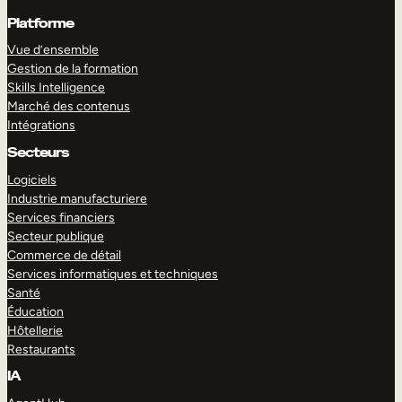
Platforme
Vue d’ensemble
Gestion de la formation
Skills Intelligence
Marché des contenus
Intégrations
Secteurs
Logiciels
Industrie manufacturiere
Services financiers
Secteur publique
Commerce de détail
Services informatiques et techniques
Santé
Éducation
Hôtellerie
Restaurants
IA