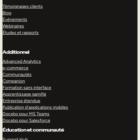
Témoignages clients
Blog
Événements
Webinaires
Études et rapports
Additionnel
Advanced Analytics
e-commerce
Communautés
Companion
Formation sans interface
Apprentissage gamifié
Entreprise étendue
Publication d’applications mobiles
Docebo pour MS Teams
Docebo pour Salesforce
Éducation et communauté
Support Hub