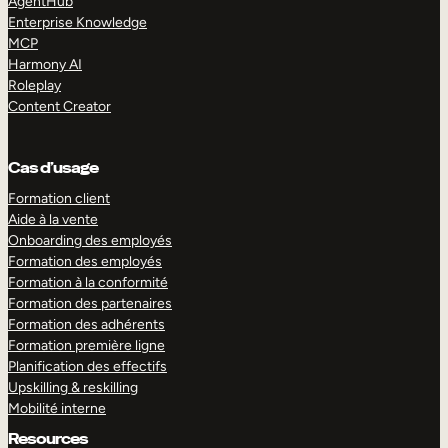
AgentHub
Enterprise Knowledge
MCP
Harmony AI
Roleplay
Content Creator
Cas d’usage
Formation client
Aide à la vente
Onboarding des employés
Formation des employés
Formation à la conformité
Formation des partenaires
Formation des adhérents
Formation première ligne
Planification des effectifs
Upskilling & reskilling
Mobilité interne
Resources