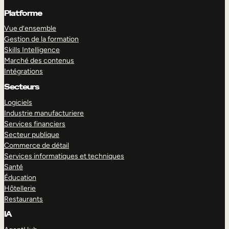
Platforme
Vue d’ensemble
Gestion de la formation
Skills Intelligence
Marché des contenus
Intégrations
Secteurs
Logiciels
Industrie manufacturiere
Services financiers
Secteur publique
Commerce de détail
Services informatiques et techniques
Santé
Éducation
Hôtellerie
Restaurants
IA