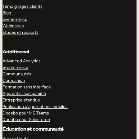
Témoignages clients
Blog
Événements
Webinaires
Études et rapports
Additionnel
Advanced Analytics
e-commerce
Communautés
Companion
Formation sans interface
Apprentissage gamifié
Entreprise étendue
Publication d’applications mobiles
Docebo pour MS Teams
Docebo pour Salesforce
Éducation et communauté
Support Hub