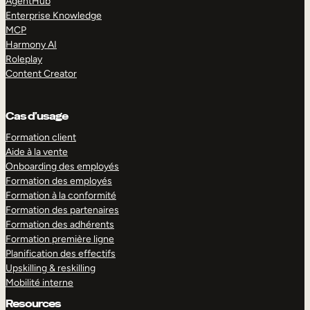
AgentHub
Enterprise Knowledge
MCP
Harmony AI
Roleplay
Content Creator
Cas d’usage
Formation client
Aide à la vente
Onboarding des employés
Formation des employés
Formation à la conformité
Formation des partenaires
Formation des adhérents
Formation première ligne
Planification des effectifs
Upskilling & reskilling
Mobilité interne
Resources