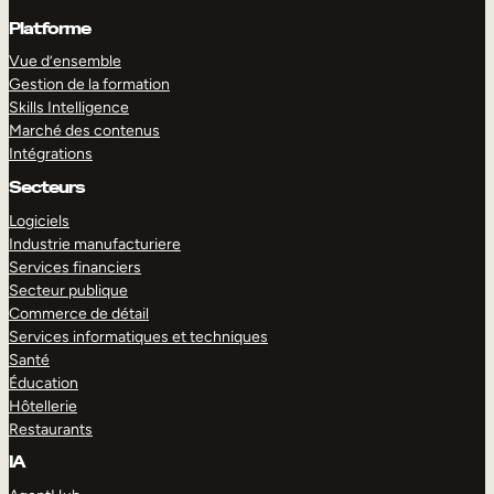
Platforme
Vue d’ensemble
Gestion de la formation
Skills Intelligence
Marché des contenus
Intégrations
Secteurs
Logiciels
Industrie manufacturiere
Services financiers
Secteur publique
Commerce de détail
Services informatiques et techniques
Santé
Éducation
Hôtellerie
Restaurants
IA