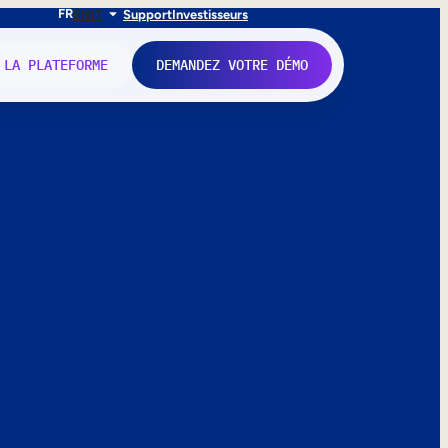
FR
EN
IT
Support
Investisseurs
 LA PLATEFORME
DEMANDEZ VOTRE DÉMO
nne.