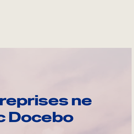
reprises ne
ec Docebo