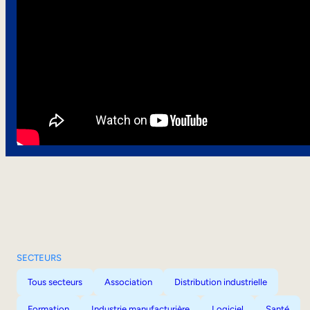
SECTEURS
Tous secteurs
Association
Distribution industrielle
Formation
Industrie manufacturière
Logiciel
Santé