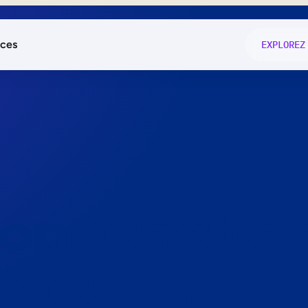
ces
EXPLOREZ
és
on fonctio
té
e
 preuve.