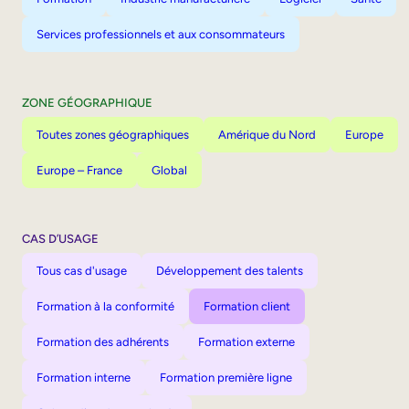
Services professionnels et aux consommateurs
ZONE GÉOGRAPHIQUE
Toutes zones géographiques
Amérique du Nord
Europe
Europe – France
Global
CAS D’USAGE
Tous cas d'usage
Développement des talents
Formation à la conformité
Formation client
Formation des adhérents
Formation externe
Formation interne
Formation première ligne