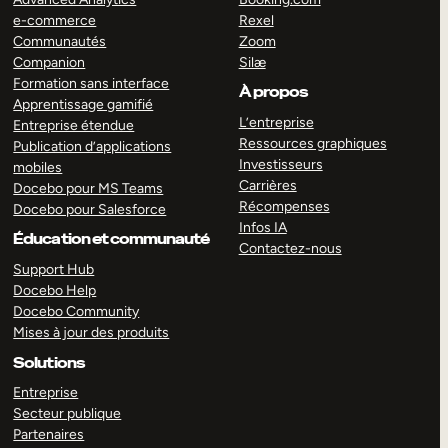
e-commerce
Rexel
Communautés
Zoom
Companion
Silæ
Formation sans interface
À propos
Apprentissage gamifié
L’entreprise
Entreprise étendue
Ressources graphiques
Publication d’applications
Investisseurs
mobiles
Carrières
Docebo pour MS Teams
Récompenses
Docebo pour Salesforce
Infos IA
Éducation et communauté
Contactez-nous
Support Hub
Docebo Help
Docebo Community
Mises à jour des produits
Solutions
Entreprise
Secteur publique
Partenaires