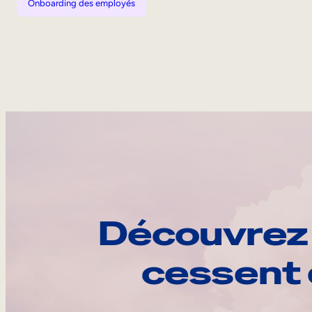
Onboarding des employés
Découvrez 
cessent 