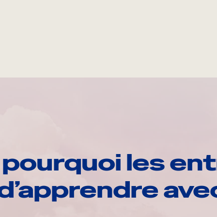
pourquoi les ent
d’apprendre av