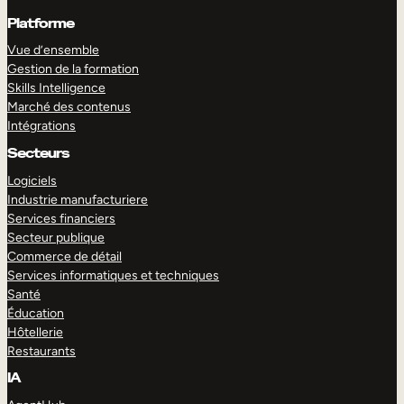
Platforme
Vue d’ensemble
Gestion de la formation
Skills Intelligence
Marché des contenus
Intégrations
Secteurs
Logiciels
Industrie manufacturiere
Services financiers
Secteur publique
Commerce de détail
Services informatiques et techniques
Santé
Éducation
Hôtellerie
Restaurants
IA