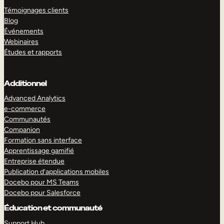
Témoignages clients
Blog
Événements
Webinaires
Études et rapports
Additionnel
Advanced Analytics
e-commerce
Communautés
Companion
Formation sans interface
Apprentissage gamifié
Entreprise étendue
Publication d’applications mobiles
Docebo pour MS Teams
Docebo pour Salesforce
Éducation et communauté
Support Hub