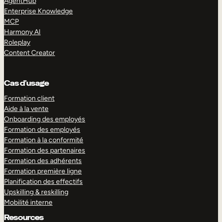
AgentHub
Enterprise Knowledge
MCP
Harmony AI
Roleplay
Content Creator
Cas d’usage
Formation client
Aide à la vente
Onboarding des employés
Formation des employés
Formation à la conformité
Formation des partenaires
Formation des adhérents
Formation première ligne
Planification des effectifs
Upskilling & reskilling
Mobilité interne
Resources