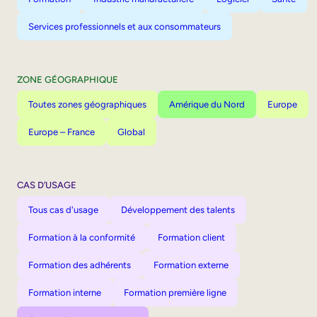
Services professionnels et aux consommateurs
ZONE GÉOGRAPHIQUE
Toutes zones géographiques
Amérique du Nord
Europe
Europe – France
Global
CAS D’USAGE
Tous cas d'usage
Développement des talents
Formation à la conformité
Formation client
Formation des adhérents
Formation externe
Formation interne
Formation première ligne