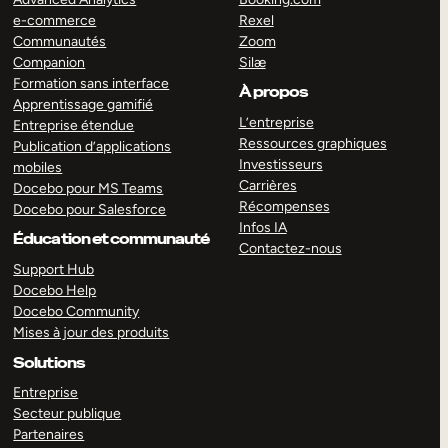
e-commerce
Rexel
Communautés
Zoom
Companion
Silæ
Formation sans interface
À propos
Apprentissage gamifié
L’entreprise
Entreprise étendue
Ressources graphiques
Publication d’applications
Investisseurs
mobiles
Carrières
Docebo pour MS Teams
Récompenses
Docebo pour Salesforce
Infos IA
Éducation et communauté
Contactez-nous
Support Hub
Docebo Help
Docebo Community
Mises à jour des produits
Solutions
Entreprise
Secteur publique
Partenaires