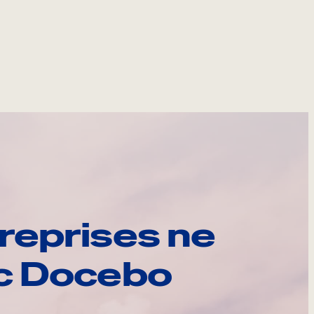
reprises ne
ec Docebo