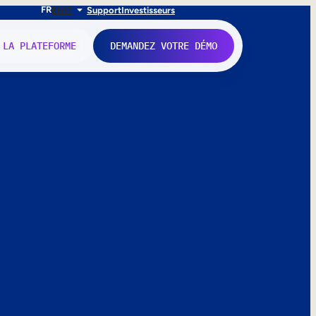
FR
EN
IT
Support
Investisseurs
 LA PLATEFORME
DEMANDEZ VOTRE DÉMO
nne.