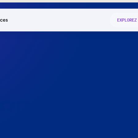
ces
EXPLOREZ
és
on fonctio
té
e
 preuve.