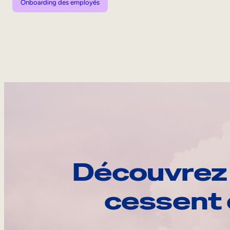
Onboarding des employés
Découvrez 
cessent 