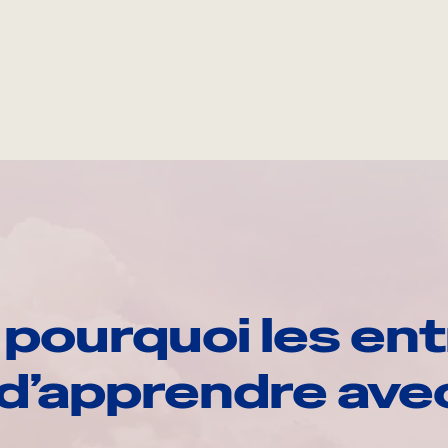
pourquoi les ent
d’apprendre av