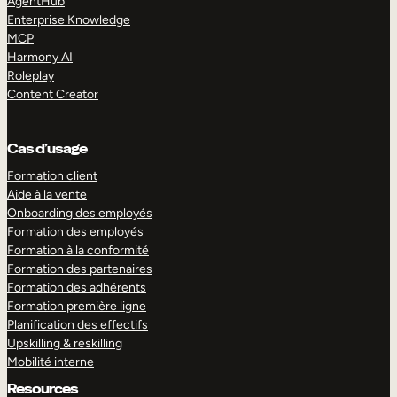
AgentHub
Enterprise Knowledge
MCP
Harmony AI
Roleplay
Content Creator
Cas d’usage
Formation client
Aide à la vente
Onboarding des employés
Formation des employés
Formation à la conformité
Formation des partenaires
Formation des adhérents
Formation première ligne
Planification des effectifs
Upskilling & reskilling
Mobilité interne
Resources