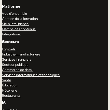
Platforme
Vue d’ensemble
Gestion de la formation
Skills Intelligence
Marché des contenus
Intégrations
Secteurs
Logiciels
Industrie manufacturiere
Services financiers
Secteur publique
Commerce de détail
Services informatiques et techniques
Santé
Éducation
Hôtellerie
Restaurants
IA