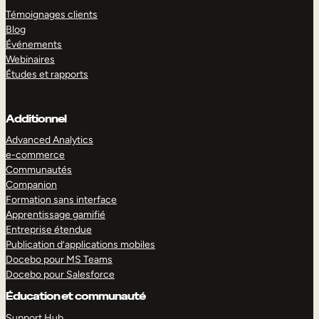
Témoignages clients
Blog
Événements
Webinaires
Études et rapports
Additionnel
Advanced Analytics
e-commerce
Communautés
Companion
Formation sans interface
Apprentissage gamifié
Entreprise étendue
Publication d’applications mobiles
Docebo pour MS Teams
Docebo pour Salesforce
Éducation et communauté
Support Hub