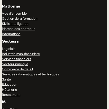
Platforme
Vue d’ensemble
Gestion de la formation
Skills Intelligence
Marché des contenus
Intégrations
Secteurs
Logiciels
Industrie manufacturiere
Services financiers
Secteur publique
Commerce de détail
Services informatiques et techniques
Santé
Éducation
Hôtellerie
Restaurants
IA