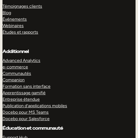
Témoignages clients
Blog
Événements
Webinaires
Études et rapports
Additionnel
Advanced Analytics
e-commerce
Communautés
Companion
Formation sans interface
Apprentissage gamifié
Entreprise étendue
Publication d’applications mobiles
Docebo pour MS Teams
Docebo pour Salesforce
Éducation et communauté
Support Hub