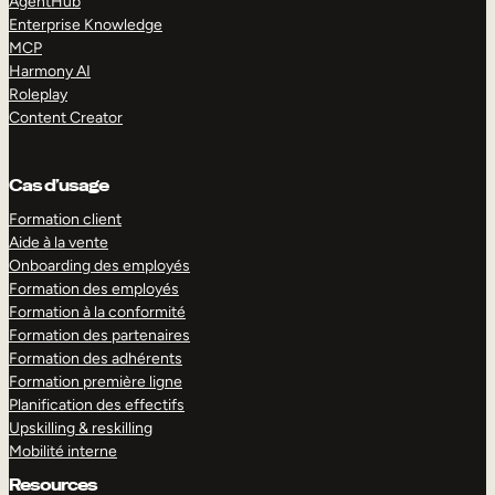
AgentHub
Enterprise Knowledge
MCP
Harmony AI
Roleplay
Content Creator
Cas d’usage
Formation client
Aide à la vente
Onboarding des employés
Formation des employés
Formation à la conformité
Formation des partenaires
Formation des adhérents
Formation première ligne
Planification des effectifs
Upskilling & reskilling
Mobilité interne
Resources