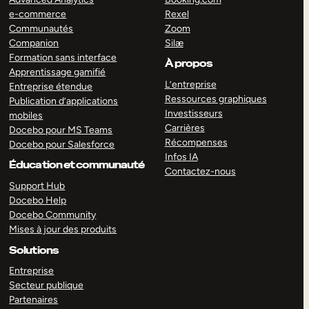
e-commerce
Rexel
Communautés
Zoom
Companion
Silæ
Formation sans interface
À propos
Apprentissage gamifié
L’entreprise
Entreprise étendue
Ressources graphiques
Publication d’applications
Investisseurs
mobiles
Carrières
Docebo pour MS Teams
Récompenses
Docebo pour Salesforce
Infos IA
Éducation et communauté
Contactez-nous
Support Hub
Docebo Help
Docebo Community
Mises à jour des produits
Solutions
Entreprise
Secteur publique
Partenaires