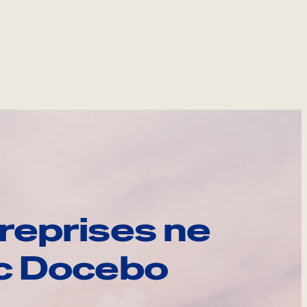
reprises ne
ec Docebo