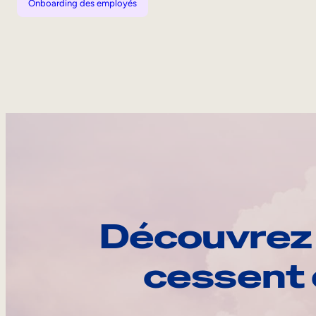
Onboarding des employés
Découvrez 
cessent 