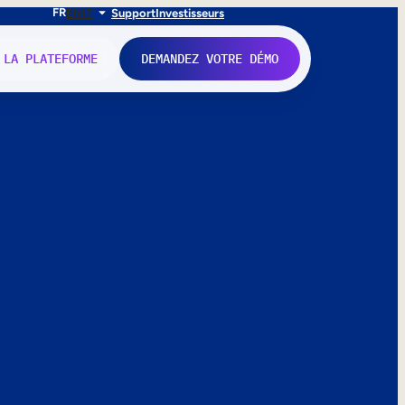
FR
EN
IT
Support
Investisseurs
 LA PLATEFORME
DEMANDEZ VOTRE DÉMO
nne.