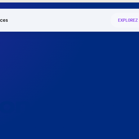
ces
EXPLOREZ
és
on fonctio
té
e
 preuve.