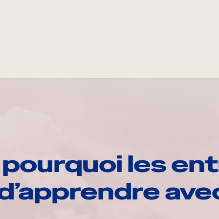
pourquoi les ent
d’apprendre av