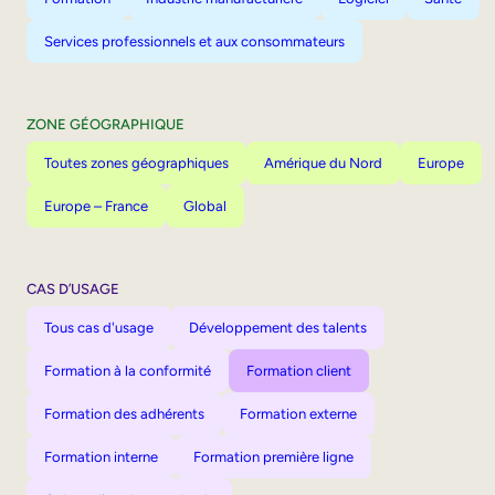
Services professionnels et aux consommateurs
ZONE GÉOGRAPHIQUE
Toutes zones géographiques
Amérique du Nord
Europe
Europe – France
Global
CAS D’USAGE
Tous cas d'usage
Développement des talents
Formation à la conformité
Formation client
Formation des adhérents
Formation externe
Formation interne
Formation première ligne