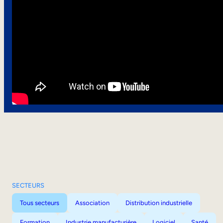
SECTEURS
Tous secteurs
Association
Distribution industrielle
Formation
Industrie manufacturière
Logiciel
Santé