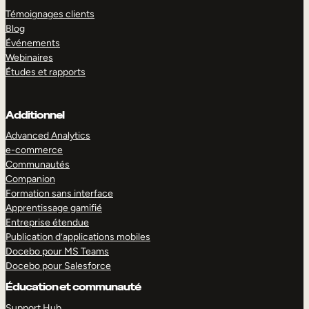
Témoignages clients
Blog
Événements
Webinaires
Études et rapports
Additionnel
Advanced Analytics
e-commerce
Communautés
Companion
Formation sans interface
Apprentissage gamifié
Entreprise étendue
Publication d’applications mobiles
Docebo pour MS Teams
Docebo pour Salesforce
Éducation et communauté
Support Hub