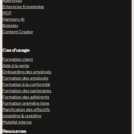
AgentHub
Enterprise Knowledge
MCP
Harmony AI
Roleplay
Content Creator
Cas d’usage
Formation client
Aide à la vente
Onboarding des employés
Formation des employés
Formation à la conformité
Formation des partenaires
Formation des adhérents
Formation première ligne
Planification des effectifs
Upskilling & reskilling
Mobilité interne
Resources