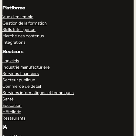
Platforme
Vue d’ensemble
Gestion de la formation
Skills Intelligence
Marché des contenus
Intégrations
Secteurs
Logiciels
Industrie manufacturiere
Services financiers
Secteur publique
Commerce de détail
Services informatiques et techniques
Santé
Éducation
Hôtellerie
Restaurants
IA