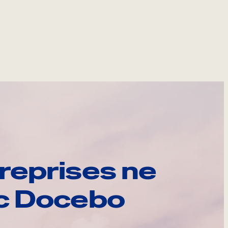
reprises ne
ec Docebo