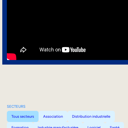
SECTEURS
Tous secteurs
Association
Distribution industrielle
Formation
Industrie manufacturière
Logiciel
Santé