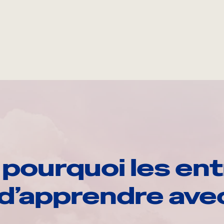
pourquoi les ent
d’apprendre av