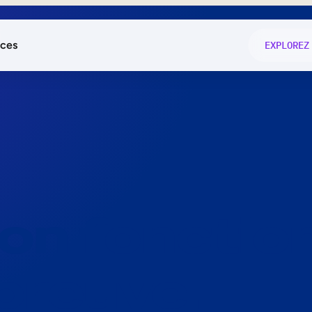
ces
EXPLOREZ
és
on fonctio
té
e
 preuve.