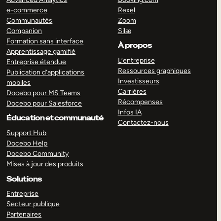
e-commerce
Rexel
Communautés
Zoom
Companion
Silæ
Formation sans interface
À propos
Apprentissage gamifié
L’entreprise
Entreprise étendue
Ressources graphiques
Publication d’applications
Investisseurs
mobiles
Carrières
Docebo pour MS Teams
Récompenses
Docebo pour Salesforce
Infos IA
Éducation et communauté
Contactez-nous
Support Hub
Docebo Help
Docebo Community
Mises à jour des produits
Solutions
Entreprise
Secteur publique
Partenaires