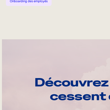
Onboarding des employés
Découvrez 
cessent 