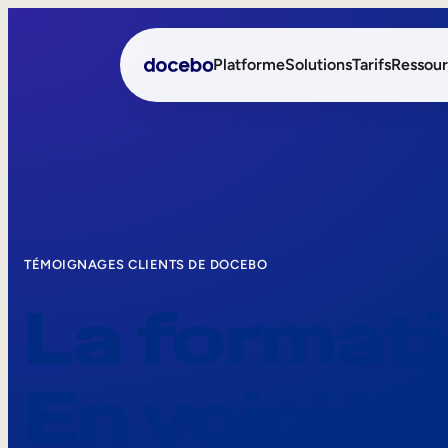
Platforme
Solutions
Tarifs
Ressour
Formation interne
Onboarding des employ
Formation externe
Formation des employés
Skills Intelligence
Aide à la vente
TÉMOIGNAGES CLIENTS DE DOCEBO
La formati
Formation à la conformi
Formation première lign
En voici la