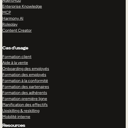
AgentHub
Enterprise Knowledge
MCP
Harmony AI
Roleplay
Content Creator
Cas d’usage
Formation client
Aide à la vente
Onboarding des employés
Formation des employés
Formation à la conformité
Formation des partenaires
Formation des adhérents
Formation première ligne
Planification des effectifs
Upskilling & reskilling
Mobilité interne
Resources