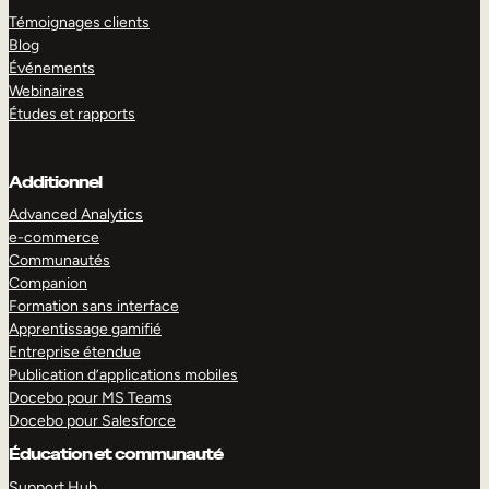
Témoignages clients
Blog
Événements
Webinaires
Études et rapports
Additionnel
Advanced Analytics
e-commerce
Communautés
Companion
Formation sans interface
Apprentissage gamifié
Entreprise étendue
Publication d’applications mobiles
Docebo pour MS Teams
Docebo pour Salesforce
Éducation et communauté
Support Hub