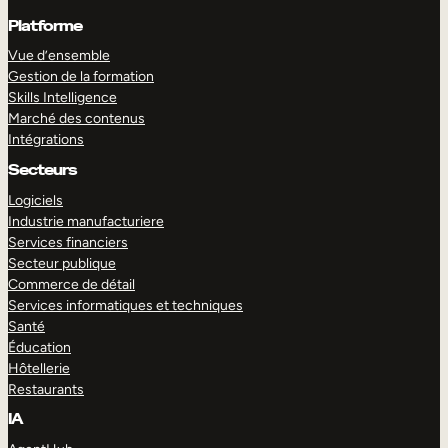
Platforme
Vue d’ensemble
Gestion de la formation
Skills Intelligence
Marché des contenus
Intégrations
Secteurs
Logiciels
Industrie manufacturiere
Services financiers
Secteur publique
Commerce de détail
Services informatiques et techniques
Santé
Éducation
Hôtellerie
Restaurants
IA