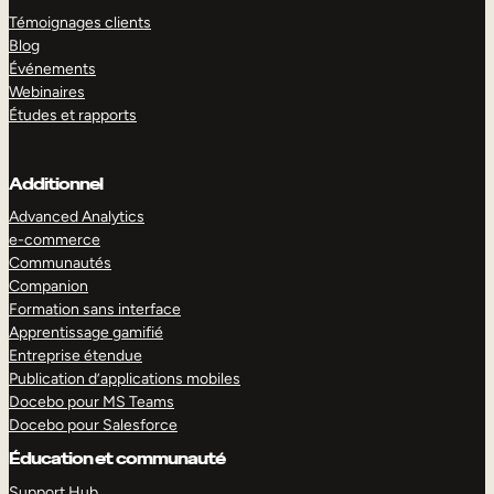
Témoignages clients
Blog
Événements
Webinaires
Études et rapports
Additionnel
Advanced Analytics
e-commerce
Communautés
Companion
Formation sans interface
Apprentissage gamifié
Entreprise étendue
Publication d’applications mobiles
Docebo pour MS Teams
Docebo pour Salesforce
Éducation et communauté
Support Hub