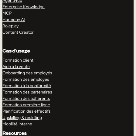
AgentHub
Enterprise Knowledge
MCP
Harmony AI
Roleplay
Content Creator
Cas d’usage
Formation client
Aide à la vente
Onboarding des employés
Formation des employés
Formation à la conformité
Formation des partenaires
Formation des adhérents
Formation première ligne
Planification des effectifs
Upskilling & reskilling
Mobilité interne
Resources