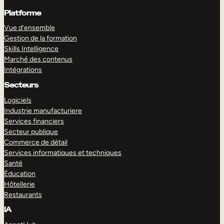
Platforme
Vue d’ensemble
Gestion de la formation
Skills Intelligence
Marché des contenus
Intégrations
Secteurs
Logiciels
Industrie manufacturiere
Services financiers
Secteur publique
Commerce de détail
Services informatiques et techniques
Santé
Éducation
Hôtellerie
Restaurants
IA