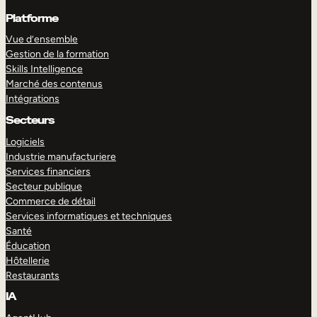
Platforme
Vue d’ensemble
Gestion de la formation
Skills Intelligence
Marché des contenus
Intégrations
Secteurs
Logiciels
Industrie manufacturiere
Services financiers
Secteur publique
Commerce de détail
Services informatiques et techniques
Santé
Éducation
Hôtellerie
Restaurants
IA