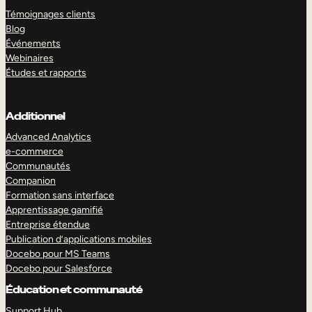
Témoignages clients
Blog
Événements
Webinaires
Études et rapports
Additionnel
Advanced Analytics
e-commerce
Communautés
Companion
Formation sans interface
Apprentissage gamifié
Entreprise étendue
Publication d’applications mobiles
Docebo pour MS Teams
Docebo pour Salesforce
Éducation et communauté
Support Hub