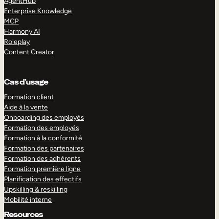
AgentHub
Enterprise Knowledge
MCP
Harmony AI
Roleplay
Content Creator
Cas d’usage
Formation client
Aide à la vente
Onboarding des employés
Formation des employés
Formation à la conformité
Formation des partenaires
Formation des adhérents
Formation première ligne
Planification des effectifs
Upskilling & reskilling
Mobilité interne
Resources