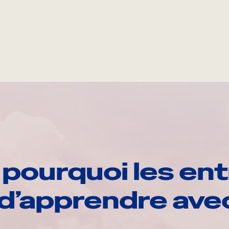
pourquoi les ent
d’apprendre av