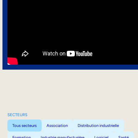
SECTEURS
Tous secteurs
Association
Distribution industrielle
Formation
Industrie manufacturière
Logiciel
Santé