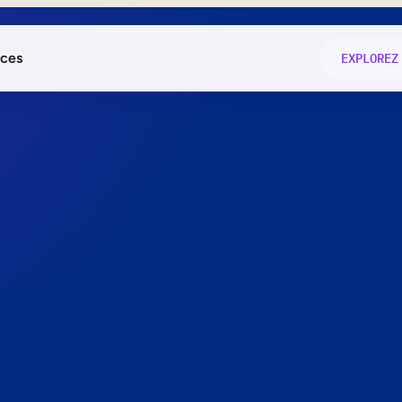
ces
EXPLOREZ
és
on fonctio
té
e
 preuve.