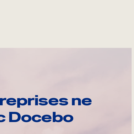
reprises ne
ec Docebo