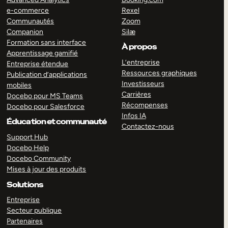
e-commerce
Rexel
Communautés
Zoom
Companion
Silæ
Formation sans interface
À propos
Apprentissage gamifié
L’entreprise
Entreprise étendue
Ressources graphiques
Publication d’applications
Investisseurs
mobiles
Carrières
Docebo pour MS Teams
Récompenses
Docebo pour Salesforce
Infos IA
Éducation et communauté
Contactez-nous
Support Hub
Docebo Help
Docebo Community
Mises à jour des produits
Solutions
Entreprise
Secteur publique
Partenaires