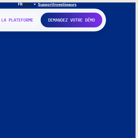
FR
EN
IT
Support
Investisseurs
 LA PLATEFORME
DEMANDEZ VOTRE DÉMO
nne.