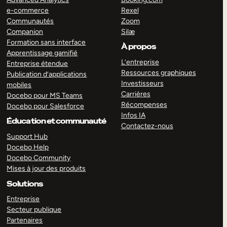
e-commerce
Rexel
Communautés
Zoom
Companion
Silæ
Formation sans interface
À propos
Apprentissage gamifié
L’entreprise
Entreprise étendue
Ressources graphiques
Publication d’applications
Investisseurs
mobiles
Carrières
Docebo pour MS Teams
Récompenses
Docebo pour Salesforce
Infos IA
Éducation et communauté
Contactez-nous
Support Hub
Docebo Help
Docebo Community
Mises à jour des produits
Solutions
Entreprise
Secteur publique
Partenaires