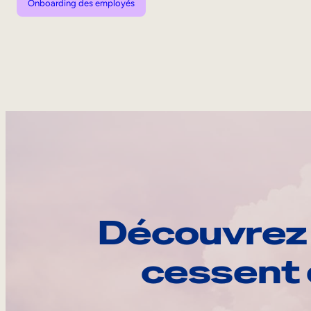
Onboarding des employés
Découvrez 
cessent 