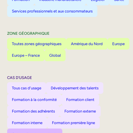
Services professionnels et aux consommateurs
ZONE GÉOGRAPHIQUE
Toutes zones géographiques
Amérique du Nord
Europe
Europe – France
Global
CAS D’USAGE
Tous cas d'usage
Développement des talents
Formation à la conformité
Formation client
Formation des adhérents
Formation externe
Formation interne
Formation première ligne