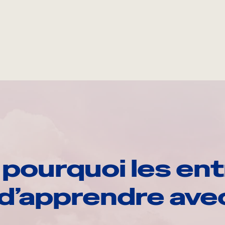
pourquoi les ent
d’apprendre av