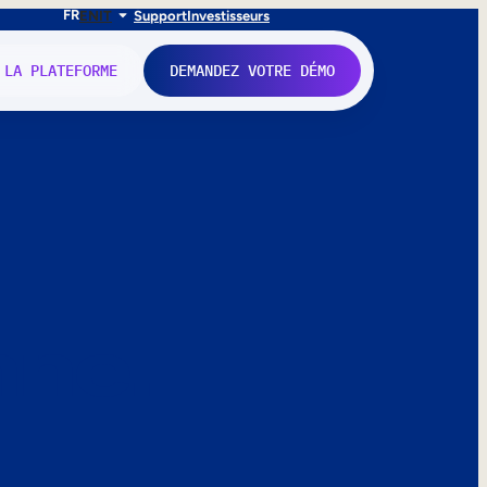
FR
EN
IT
Support
Investisseurs
 LA PLATEFORME
DEMANDEZ VOTRE DÉMO
nne.