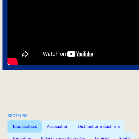
SECTEURS
Tous secteurs
Association
Distribution industrielle
Formation
Industrie manufacturière
Logiciel
Santé