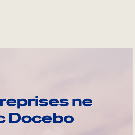
reprises ne
ec Docebo