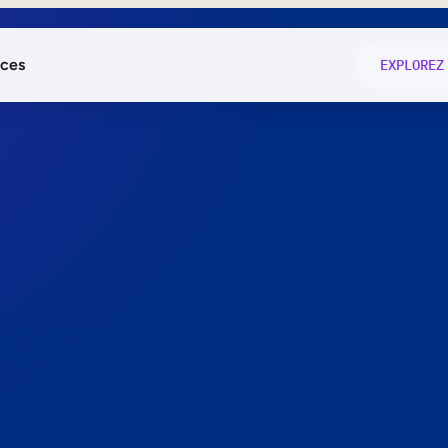
ces
EXPLOREZ
és
on fonctio
té
e
 preuve.