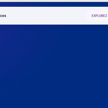
ces
EXPLOREZ
és
on fonctio
té
e
 preuve.