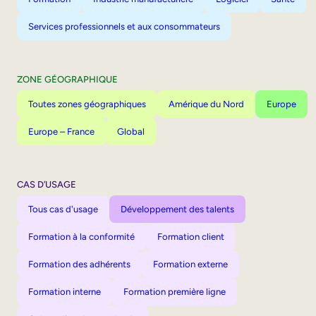
Services professionnels et aux consommateurs
ZONE GÉOGRAPHIQUE
Toutes zones géographiques
Amérique du Nord
Europe
Europe – France
Global
CAS D’USAGE
Tous cas d'usage
Développement des talents
Formation à la conformité
Formation client
Formation des adhérents
Formation externe
Formation interne
Formation première ligne