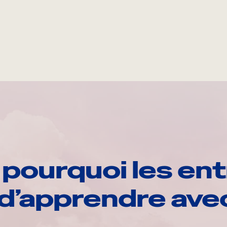
pourquoi les ent
d’apprendre av