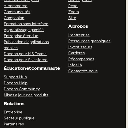
e-commerce
Rexel
Communautés
Zoom
Companion
Silæ
Formation sans interface
À propos
Apprentissage gamifié
L’entreprise
Entreprise étendue
Ressources graphiques
Publication d’applications
Investisseurs
mobiles
Carrières
Docebo pour MS Teams
Récompenses
Docebo pour Salesforce
Infos IA
Éducation et communauté
Contactez-nous
Support Hub
Docebo Help
Docebo Community
Mises à jour des produits
Solutions
Entreprise
Secteur publique
Partenaires