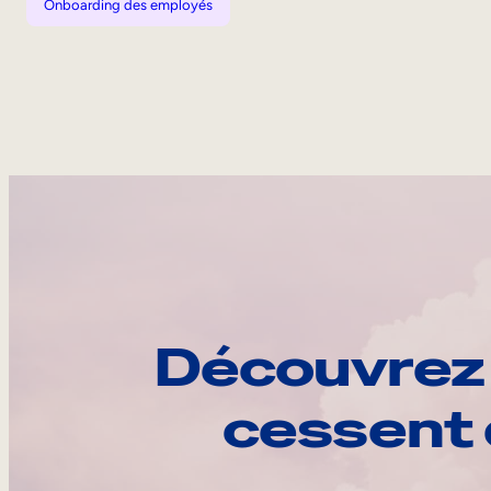
Onboarding des employés
Découvrez 
cessent 