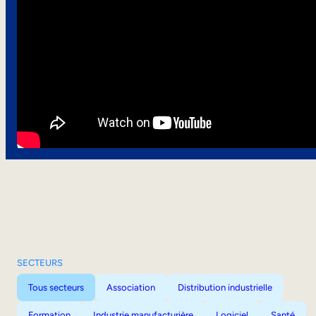
SECTEURS
Tous secteurs
Association
Distribution industrielle
Formation
Industrie manufacturière
Logiciel
Santé