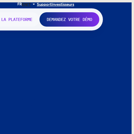
FR
EN
IT
Support
Investisseurs
 LA PLATEFORME
DEMANDEZ VOTRE DÉMO
nne.