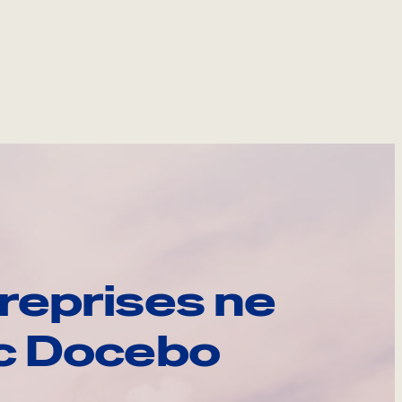
reprises ne
ec Docebo