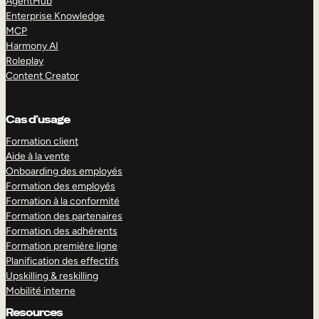
AgentHub
Enterprise Knowledge
MCP
Harmony AI
Roleplay
Content Creator
Cas d’usage
Formation client
Aide à la vente
Onboarding des employés
Formation des employés
Formation à la conformité
Formation des partenaires
Formation des adhérents
Formation première ligne
Planification des effectifs
Upskilling & reskilling
Mobilité interne
Resources