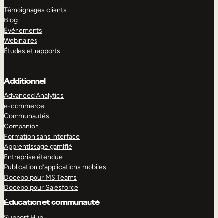
Témoignages clients
Blog
Événements
Webinaires
Études et rapports
Additionnel
Advanced Analytics
e-commerce
Communautés
Companion
Formation sans interface
Apprentissage gamifié
Entreprise étendue
Publication d’applications mobiles
Docebo pour MS Teams
Docebo pour Salesforce
Éducation et communauté
Support Hub