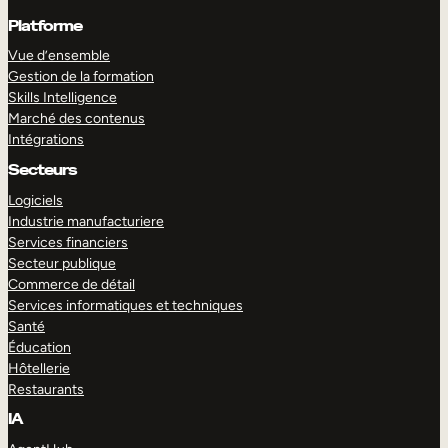
Platforme
Vue d’ensemble
Gestion de la formation
Skills Intelligence
Marché des contenus
Intégrations
Secteurs
Logiciels
Industrie manufacturiere
Services financiers
Secteur publique
Commerce de détail
Services informatiques et techniques
Santé
Éducation
Hôtellerie
Restaurants
IA