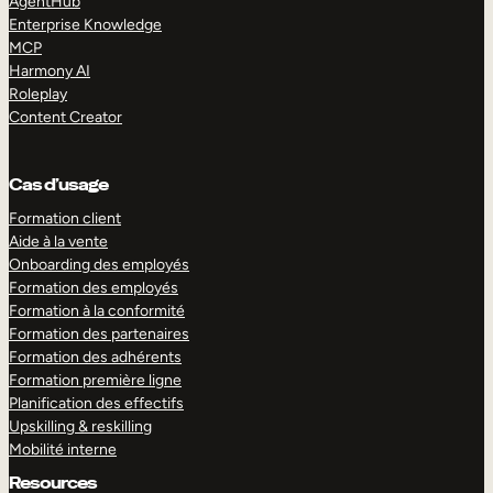
AgentHub
Enterprise Knowledge
MCP
Harmony AI
Roleplay
Content Creator
Cas d’usage
Formation client
Aide à la vente
Onboarding des employés
Formation des employés
Formation à la conformité
Formation des partenaires
Formation des adhérents
Formation première ligne
Planification des effectifs
Upskilling & reskilling
Mobilité interne
Resources