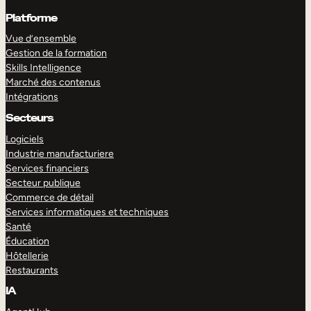
Platforme
Vue d’ensemble
Gestion de la formation
Skills Intelligence
Marché des contenus
Intégrations
Secteurs
Logiciels
Industrie manufacturiere
Services financiers
Secteur publique
Commerce de détail
Services informatiques et techniques
Santé
Éducation
Hôtellerie
Restaurants
IA