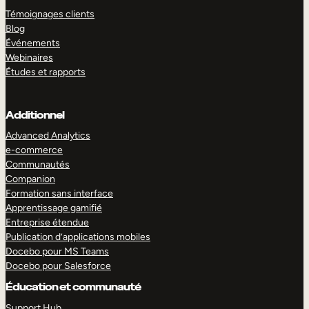
Témoignages clients
Blog
Événements
Webinaires
Études et rapports
Additionnel
Advanced Analytics
e-commerce
Communautés
Companion
Formation sans interface
Apprentissage gamifié
Entreprise étendue
Publication d’applications mobiles
Docebo pour MS Teams
Docebo pour Salesforce
Éducation et communauté
Support Hub