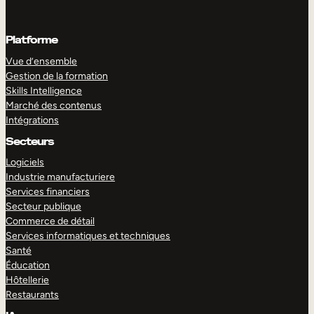
Platforme
Vue d’ensemble
Gestion de la formation
Skills Intelligence
Marché des contenus
Intégrations
Secteurs
Logiciels
Industrie manufacturiere
Services financiers
Secteur publique
Commerce de détail
Services informatiques et techniques
Santé
Éducation
Hôtellerie
Restaurants