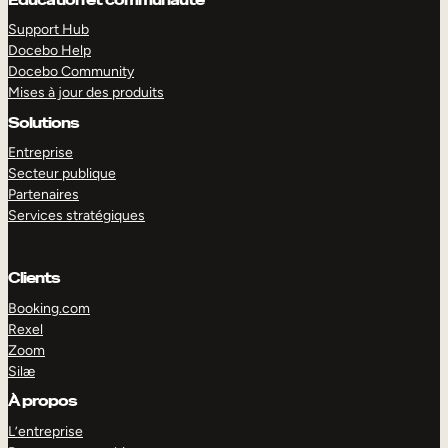
Support Hub
Docebo Help
Docebo Community
Mises à jour des produits
Solutions
Entreprise
Secteur publique
Partenaires
Services stratégiques
Clients
Booking.com
Rexel
Zoom
EXPLORER
DÉMO
Silæ
À propos
L’entreprise