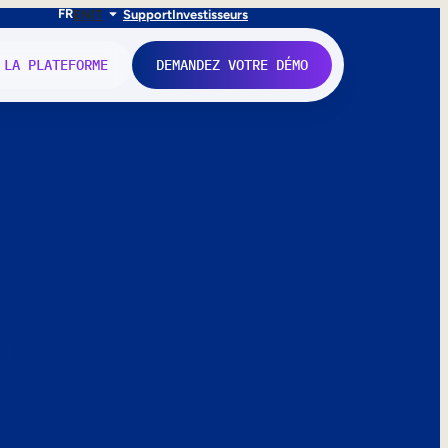
FR
EN
IT
Support
Investisseurs
 LA PLATEFORME
DEMANDEZ VOTRE DÉMO
nne.