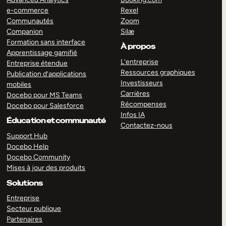
e-commerce
Rexel
Communautés
Zoom
Companion
Silæ
Formation sans interface
À propos
Apprentissage gamifié
L’entreprise
Entreprise étendue
Ressources graphiques
Publication d’applications
Investisseurs
mobiles
Carrières
Docebo pour MS Teams
Récompenses
Docebo pour Salesforce
Infos IA
Éducation et communauté
Contactez-nous
Support Hub
Docebo Help
Docebo Community
Mises à jour des produits
Solutions
Entreprise
Secteur publique
Partenaires