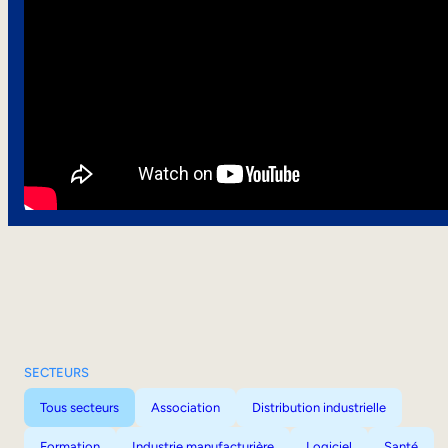
SECTEURS
Tous secteurs
Association
Distribution industrielle
Formation
Industrie manufacturière
Logiciel
Santé