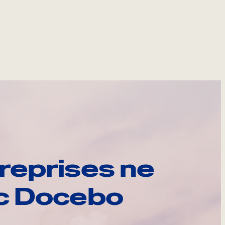
reprises ne
ec Docebo