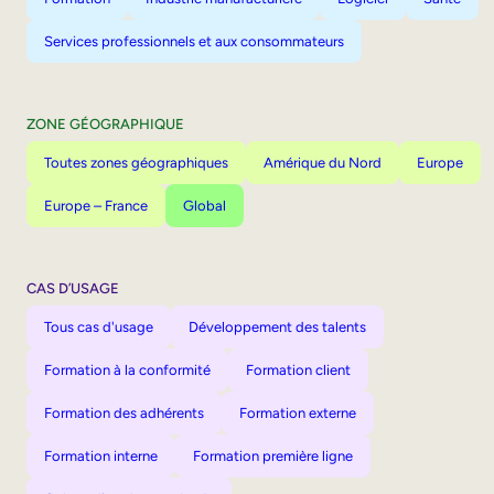
Services professionnels et aux consommateurs
ZONE GÉOGRAPHIQUE
Toutes zones géographiques
Amérique du Nord
Europe
Europe – France
Global
CAS D’USAGE
Tous cas d'usage
Développement des talents
Formation à la conformité
Formation client
Formation des adhérents
Formation externe
Formation interne
Formation première ligne