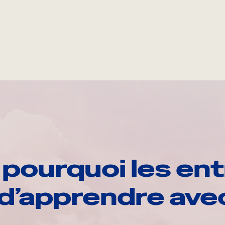
pourquoi les ent
d’apprendre av