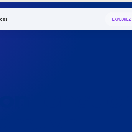
ces
EXPLOREZ
és
on fonctio
té
e
 preuve.