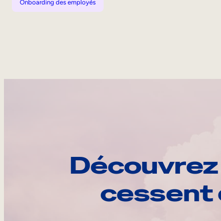
Onboarding des employés
Découvrez 
cessent 