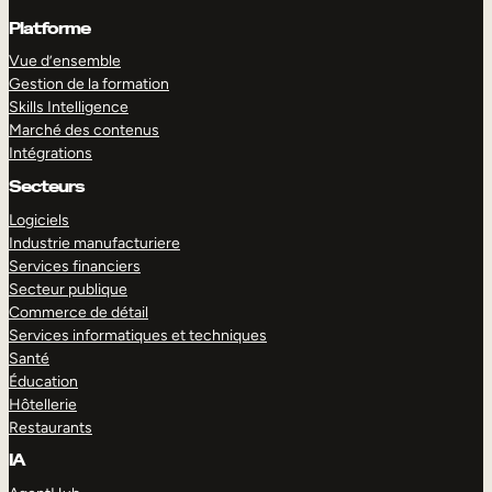
Platforme
Vue d’ensemble
Gestion de la formation
Skills Intelligence
Marché des contenus
Intégrations
Secteurs
Logiciels
Industrie manufacturiere
Services financiers
Secteur publique
Commerce de détail
Services informatiques et techniques
Santé
Éducation
Hôtellerie
Restaurants
IA