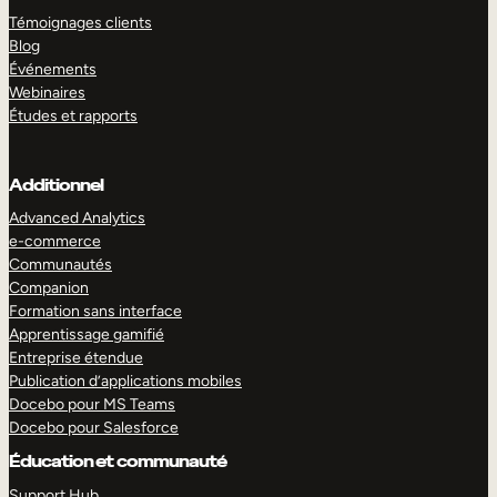
Témoignages clients
Blog
Événements
Webinaires
Études et rapports
Additionnel
Advanced Analytics
e-commerce
Communautés
Companion
Formation sans interface
Apprentissage gamifié
Entreprise étendue
Publication d’applications mobiles
Docebo pour MS Teams
Docebo pour Salesforce
Éducation et communauté
Support Hub