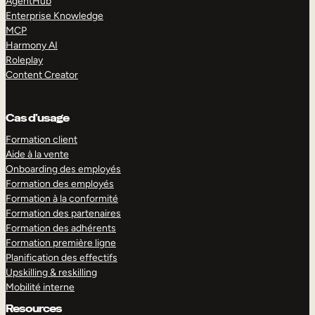
AgentHub
Enterprise Knowledge
MCP
Harmony AI
Roleplay
Content Creator
Cas d’usage
Formation client
Aide à la vente
Onboarding des employés
Formation des employés
Formation à la conformité
Formation des partenaires
Formation des adhérents
Formation première ligne
Planification des effectifs
Upskilling & reskilling
Mobilité interne
Resources