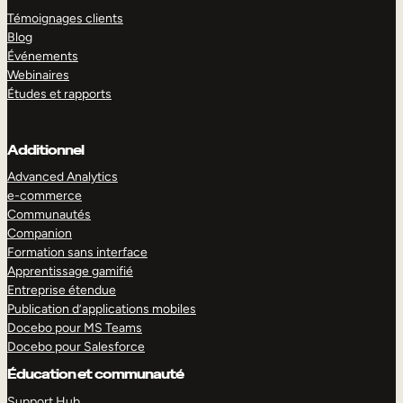
Témoignages clients
Blog
Événements
Webinaires
Études et rapports
Additionnel
Advanced Analytics
e-commerce
Communautés
Companion
Formation sans interface
Apprentissage gamifié
Entreprise étendue
Publication d’applications mobiles
Docebo pour MS Teams
Docebo pour Salesforce
Éducation et communauté
Support Hub