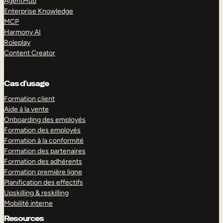
AgentHub
Enterprise Knowledge
MCP
Harmony AI
Roleplay
Content Creator
Cas d’usage
Formation client
Aide à la vente
Onboarding des employés
Formation des employés
Formation à la conformité
Formation des partenaires
Formation des adhérents
Formation première ligne
Planification des effectifs
Upskilling & reskilling
Mobilité interne
Resources