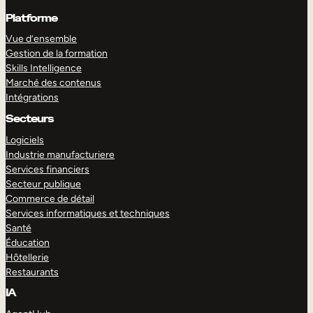
Platforme
Vue d’ensemble
Gestion de la formation
Skills Intelligence
Marché des contenus
Intégrations
Secteurs
Logiciels
Industrie manufacturiere
Services financiers
Secteur publique
Commerce de détail
Services informatiques et techniques
Santé
Éducation
Hôtellerie
Restaurants
IA